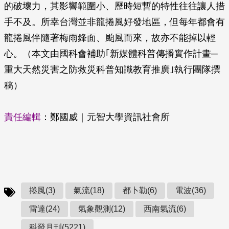
的破壞力，其影響範圍小、歷時短暫的特性往往讓人措
手不及。所幸台灣並非龍捲風好發地區，但每年都會有
龍捲風伴隨著梅雨鋒面、颱風而來，故亦不能掉以輕
心。（本文由國科會補助｢新媒體科普傳播實作計畫─
重大天然災害之防救災科普知識教育推廣｣執行團隊撰
稿）
責任編輯
：鄭國威｜元智大學資訊社會所
捲風(3)
氣流(18)
都卜勒(6)
電波(36)
雷達(24)
氣象觀測(12)
西南氣流(6)
科發月刊(5221)