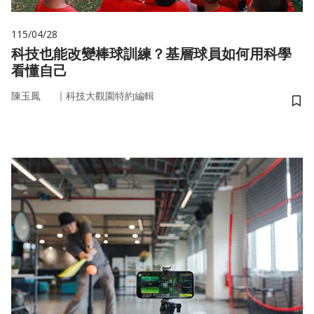
115/04/28
科技也能改變棒球訓練？基層球員如何用科學
看懂自己
｜
陳玉鳳
科技大觀園特約編輯
儲