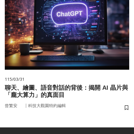
115/03/31
聊天、繪圖、語音對話的背後：揭開 AI 晶片與
「龐大算力」的真面目
｜
曾繁安
科技大觀園特約編輯
儲