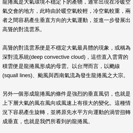
龍捲風是大氣環境不穩定下的產物，通常出現在冷暖空
氣交會的地方，此時由於暖空氣較輕，冷空氣較重，兩
者之間容易產生垂直方向的大氣運動，並進一步發展出
高聳的對流雲系。
高聳的對流雲系便是不穩定大氣最具體的現象，或稱為
深對流系統(deep convective cloud)，這些直入雲霄的
積雲便是龍捲風形成的母雲。以台灣而言，以颮線
(squall lines)、颱風與西南氣流為發生龍捲風之大宗。
另外一個形成龍捲風的條件是強烈的垂直風切，也就是
上下層大氣的風在風向或風速上有很大的變化。這種情
況下容易產生旋轉，並將原先水平方向運動的渦管扭轉
成垂直，也就是我們所看到的龍捲風。