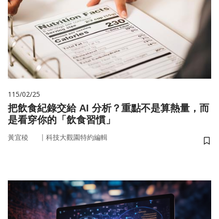
115/02/25
把飲食紀錄交給 AI 分析？重點不是算熱量，而
是看穿你的「飲食習慣」
｜
黃宜稜
科技大觀園特約編輯
儲