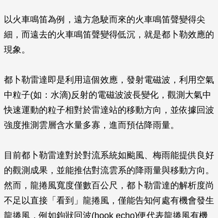
以火車鳴笛為例，遠方急駛而來的火車鳴笛聲變得尖
細，而遠去的火車鳴笛聲變得低沉，就是都卜勒效應的
現象。
都卜勒雷達即是利用這個效應，發射電磁波，利用空氣
中粒子(如：水滴)反射的電磁波波長變化，觀測大氣中
快速運動的粒子相對於雷達站的移動方向，並依據回波
強度推測雲層含水量多寡，進而預估降雨量。
目前都卜勒雷達對於對流系統如颱風、梅雨能提供良好
的觀測成果，並能推估對流雲系的降雨量與移動方向。
然而，龍捲風寬度僅數百公尺，都卜勒雷達的解析度尚
不足以直接「看到」龍捲風，僅能告知何處有機會發生
龍捲風，例如鉤狀回波(hook echo)便代表龍捲風有機