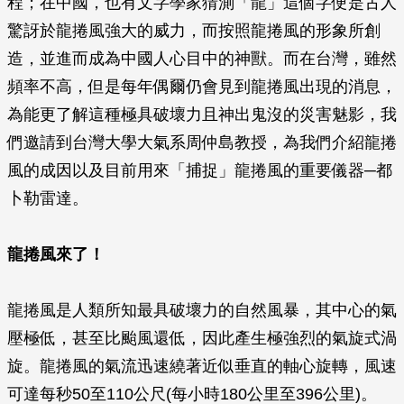
程；在中國，也有文字學家猜測「龍」這個字便是古人
驚訝於龍捲風強大的威力，而按照龍捲風的形象所創
造，並進而成為中國人心目中的神獸。而在台灣，雖然
頻率不高，但是每年偶爾仍會見到龍捲風出現的消息，
為能更了解這種極具破壞力且神出鬼沒的災害魅影，我
們邀請到台灣大學大氣系周仲島教授，為我們介紹龍捲
風的成因以及目前用來「捕捉」龍捲風的重要儀器─都
卜勒雷達。
龍捲風來了！
龍捲風是人類所知最具破壞力的自然風暴，其中心的氣
壓極低，甚至比颱風還低，因此產生極強烈的氣旋式渦
旋。龍捲風的氣流迅速繞著近似垂直的軸心旋轉，風速
可達每秒50至110公尺(每小時180公里至396公里)。