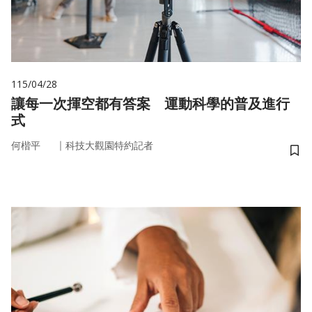
115/04/28
讓每一次揮空都有答案 運動科學的普及進行
式
｜
何楷平
科技大觀園特約記者
儲