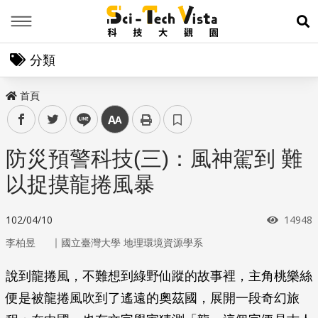
Menu
展
分類
首頁
facebook
twitter
line
中
防災預警科技(三)：風神駕到 難
以捉摸龍捲風暴
瀏覽次
102/04/10
14948
｜
李柏昱
國立臺灣大學 地理環境資源學系
說到龍捲風，不難想到綠野仙蹤的故事裡，主角桃樂絲
便是被龍捲風吹到了遙遠的奧茲國，展開一段奇幻旅