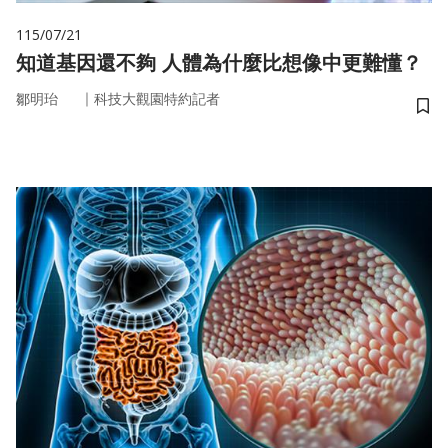
115/07/21
知道基因還不夠 人體為什麼比想像中更難懂？
｜
鄒明珆
科技大觀園特約記者
儲