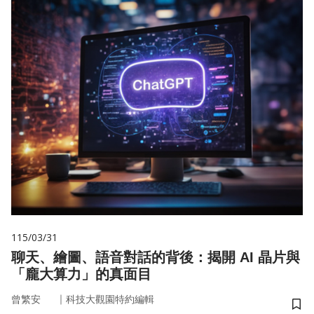
115/03/31
聊天、繪圖、語音對話的背後：揭開 AI 晶片與
「龐大算力」的真面目
｜
曾繁安
科技大觀園特約編輯
儲