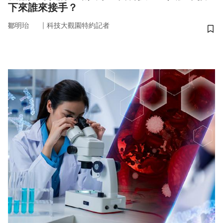
下來誰來接手？
｜
鄒明珆
科技大觀園特約記者
儲