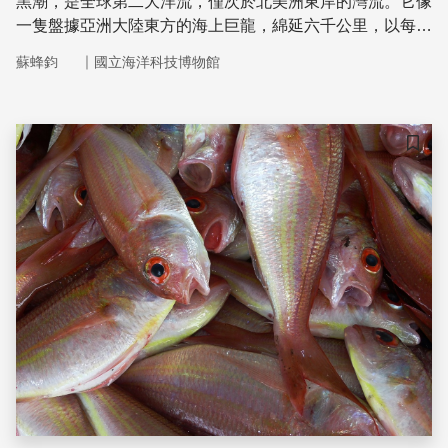
黑潮，是全球第二大洋流，僅次於北美洲東岸的灣流。它像
一隻盤據亞洲大陸東方的海上巨龍，綿延六千公里，以每秒
1公尺的流速從南而北，永不停歇。它從何而來？又往哪兒
｜
蘇蜂鈞
國立海洋科技博物館
去？
儲存