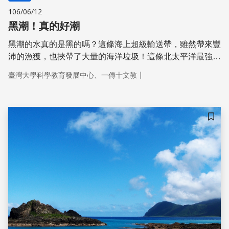
106/06/12
黑潮！真的好潮
黑潮的水真的是黑的嗎？這條海上超級輸送帶，雖然帶來豐
沛的漁獲，也挾帶了大量的海洋垃圾！這條北太平洋最強的
暖洋流真的好潮啊！
｜
臺灣大學科學教育發展中心、一傳十文教
儲存