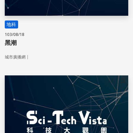
地科
103/08/18
黑潮
｜
城市廣播網
儲存