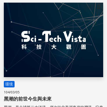
儲存
環境
104/03/05
黑潮的前世今生與未來