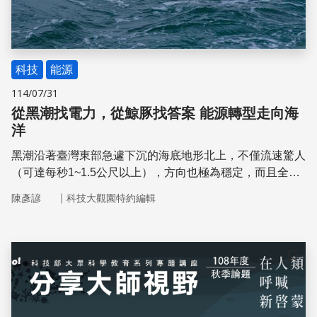
科技
能源
114/07/31
從黑潮找電力，從鯨豚找答案 能源轉型走向海
洋
黑潮沿著臺灣東部急遽下沉的海底地形北上，不僅流速驚人
（可達每秒1~1.5公尺以上），方向也極為穩定，而且全年
無休、日夜流動，儼然是一座未被開發的海洋發電寶庫。如
｜
陳彥諺
科技大觀園特約編輯
果能有效攫取這股能量，黑潮有望成為臺灣穩定且持續的
「基載電力」來源，為未來能源轉型揭開新篇章。
儲存