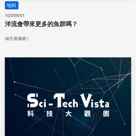
地科
103/09/01
洋流會帶來更多的魚群嗎？
｜
城市廣播網
儲存