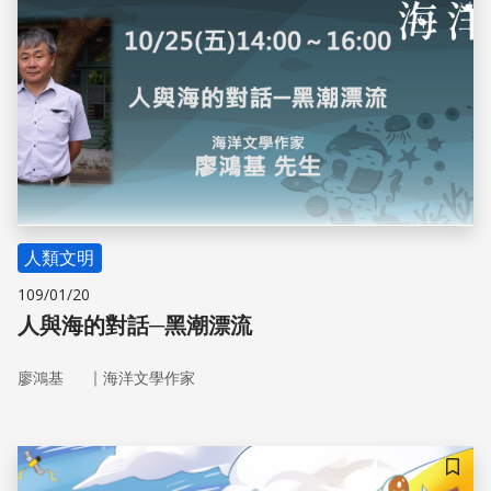
人類文明
109/01/20
人與海的對話─黑潮漂流
｜
廖鴻基
海洋文學作家
儲存