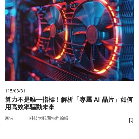
115/03/31
算力不是唯一指標！解析「專屬 AI 晶片」如何
用高效率驅動未來
｜
寒波
科技大觀園特約編輯
儲