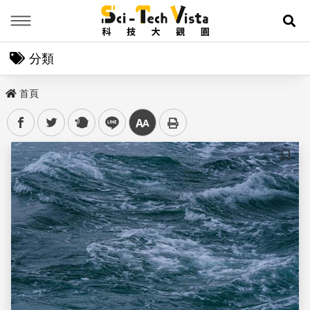
Menu
展
分類
首頁
facebook
twitter
plurk
line
中
儲存