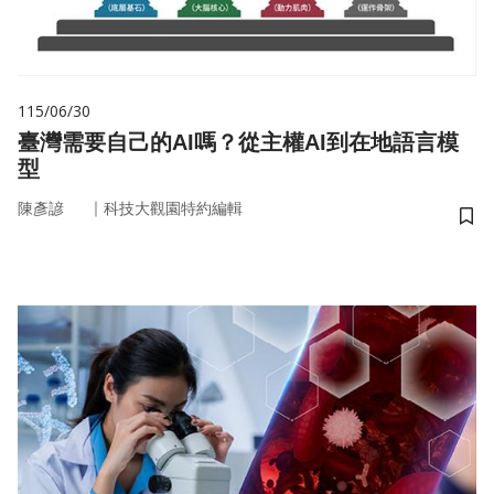
115/06/30
臺灣需要自己的AI嗎？從主權AI到在地語言模
型
｜
陳彥諺
科技大觀園特約編輯
儲