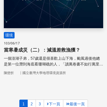
環境
103/06/17
當寒暑成災（二）：減溫差救漁獲？
一個澎湖子弟，57歲還是很喜歡上山下海，颱風過後他總
是第一位潛到海底看珊瑚礁的人，「讀萬卷書不如行萬里
路」、「眼見為憑」是他嚮往博學所身體力行的座右銘，這
｜
陳慈忻
國立臺灣大學地理環境資源所
位是鄭明修，中央研究院生物多樣性研究中心的研究員，也
是現任台灣珊瑚礁學會理事長。本篇專題邀請鄭明修博士向
大家介紹台灣漁民如何防範寒害，並提出促進海洋保育的防
災治本之道
1
2
3
下一頁
最後一頁