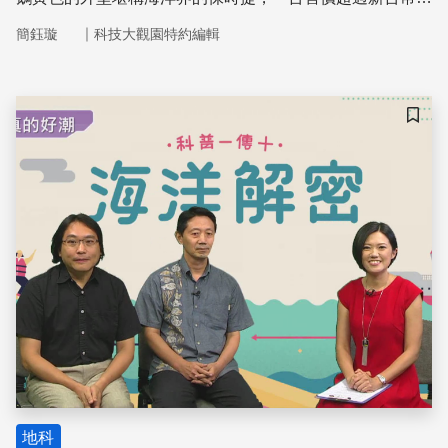
650萬元。長200公分、神似釣魚浮標的它沒有任何動力裝
｜
簡鈺璇
科技大觀園特約編輯
置，卻能潛入1,000公尺深的海中，帶回寶貴的水文資料！
儲存
地科