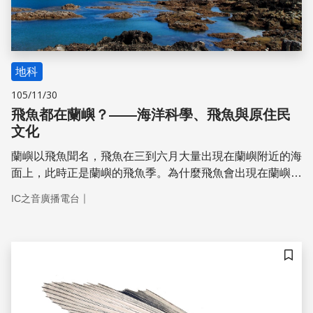
地科
105/11/30
飛魚都在蘭嶼？——海洋科學、飛魚與原住民
文化
蘭嶼以飛魚聞名，飛魚在三到六月大量出現在蘭嶼附近的海
面上，此時正是蘭嶼的飛魚季。為什麼飛魚會出現在蘭嶼的
海面上？又為什麼剛好在一年中的同個時間發生呢？
｜
IC之音廣播電台
儲存