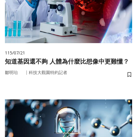
115/07/21
知道基因還不夠 人體為什麼比想像中更難懂？
｜
鄒明珆
科技大觀園特約記者
儲