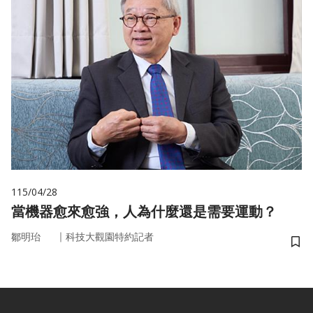
115/04/28
當機器愈來愈強，人為什麼還是需要運動？
｜
鄒明珆
科技大觀園特約記者
儲