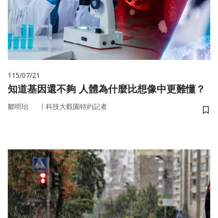
115/07/21
知道基因還不夠 人體為什麼比想像中更難懂？
｜
鄒明珆
科技大觀園特約記者
儲