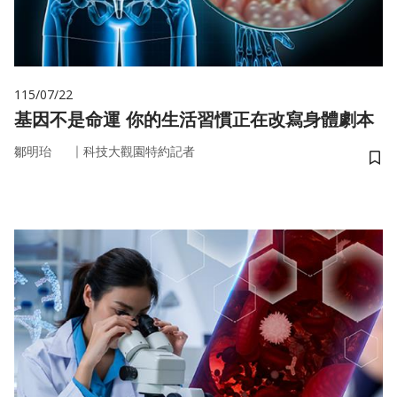
115/07/22
基因不是命運 你的生活習慣正在改寫身體劇本
｜
鄒明珆
科技大觀園特約記者
儲