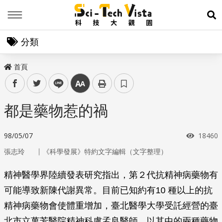
Menu
展
分類
首頁
facebook
twitter
line
中
都是藥物惹的禍
瀏覽次
98/05/07
18460
｜
張志玲
《科學發展》特約文字編輯（文字整理）
精神醫學界陸續發表研究指出，第２代抗精神病藥物有
可能導致新陳代謝異常。目前已知約有10 種以上的抗
精神病藥物會使體重增加，臺北醫學大學受託經營的臺
北市立萬芳醫院精神科盧孟良醫師，以其中的兩種藥物