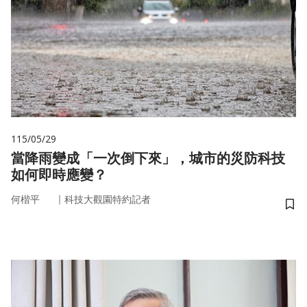
115/05/29
當降雨變成「一次倒下來」，城市的災防科技
如何即時應變？
｜
何楷平
科技大觀園特約記者
儲