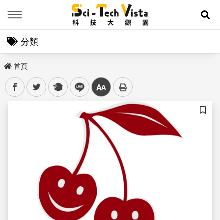
Menu
展
分類
首頁
facebook
twitter
plurk
line
中
儲存