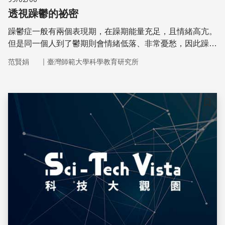
透視躁鬱的祕密
躁鬱症一般有兩個表現期，在躁期能量充足，且情緒高亢。
但是同一個人到了鬱期則會情緒低落、非常憂愁，因此躁鬱
症也稱為「雙向情緒障礙」。
｜
范賢娟
臺灣師範大學科學教育研究所
儲存