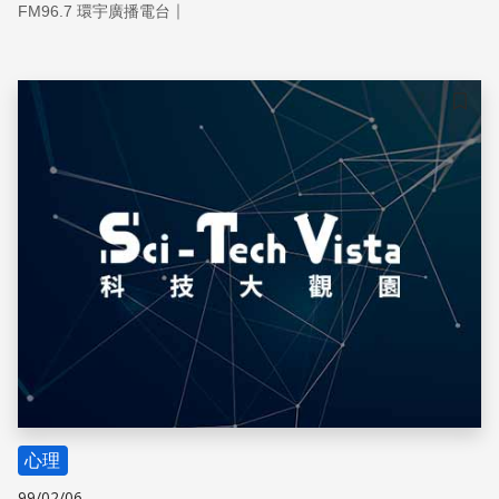
｜
FM96.7 環宇廣播電台
儲存
心理
99/02/06