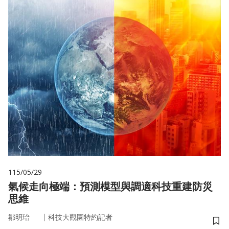
115/05/29
氣候走向極端：預測模型與調適科技重建防災
思維
｜
鄒明珆
科技大觀園特約記者
儲