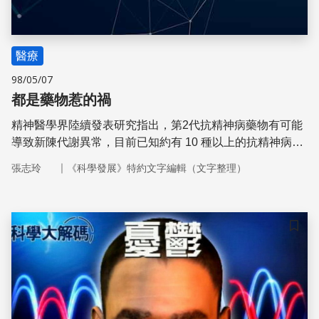
醫療
98/05/07
都是藥物惹的禍
精神醫學界陸續發表研究指出，第2代抗精神病藥物有可能
導致新陳代謝異常，目前已知約有 10 種以上的抗精神病藥
物會使體重增加。
｜
張志玲
《科學發展》特約文字編輯（文字整理）
儲存