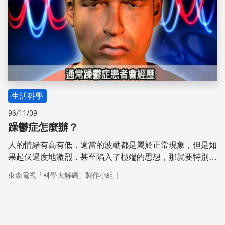
生活科學
96/11/09
躁鬱症怎麼辦？
人的情緒有高有低，適當的波動都是屬於正常現象，但是如
果起伏過度地激烈，甚至陷入了極端的思想，那就要特別注
意了，這些很有可能是罹患躁鬱症的前兆。 躁鬱症屬於慢
｜
東森電視「科學大解碼」製作小組
性病，只要適當的治療，其實患者和常人無異。而社會大眾
若是能用更開放的態度面對躁鬱患者，給予適度的關懷以及
陪伴，說不定透過躁鬱症患者擁有的潛在能量，還能為我們
開創不一樣的視野。