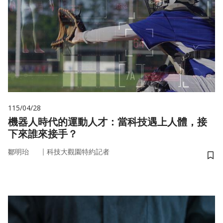
115/04/28
機器人時代的運動人才：當科技遇上人體，接
下來誰來接手？
｜
鄒明珆
科技大觀園特約記者
儲