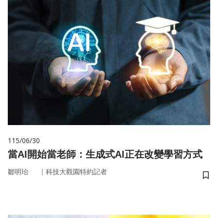
115/06/30
當AI開始當老師：生成式AI正在改變學習方式
｜
鄒明珆
科技大觀園特約記者
儲