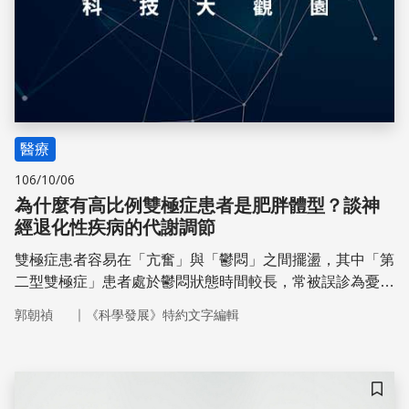
醫療
106/10/06
為什麼有高比例雙極症患者是肥胖體型？談神
經退化性疾病的代謝調節
雙極症患者容易在「亢奮」與「鬱悶」之間擺盪，其中「第
二型雙極症」患者處於鬱悶狀態時間較長，常被誤診為憂鬱
症。血液中是否有什麼因子可以當作雙極症的情緒與精神障
｜
郭朝禎
《科學發展》特約文字編輯
礙指標？在未來，血液中神經滋養因子（BDNF）的濃度高
低或許可以協助醫生針對第二型雙極症患者進行診斷與治
療。
儲存