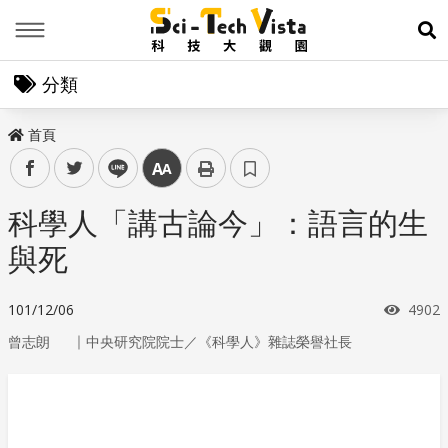
Menu
展
分類
首頁
facebook
twitter
line
中
科學人「講古論今」：語言的生
與死
瀏覽
101/12/06
4902
｜
曾志朗
中央研究院院士／《科學人》雜誌榮譽社長