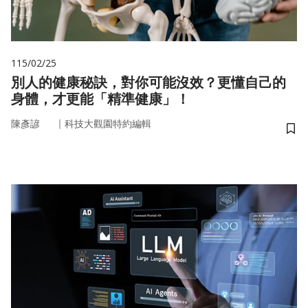
115/02/25
別人的健康秘訣，對你可能沒效？更懂自己的
身體，才更能「精準健康」！
｜
陳彥諺
科技大觀園特約編輯
儲