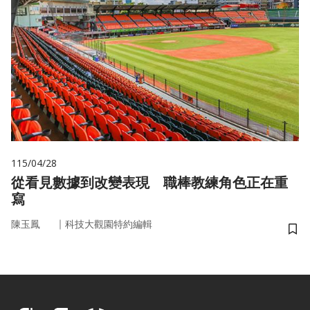
115/04/28
從看見數據到改變表現 職棒教練角色正在重
寫
｜
陳玉鳳
科技大觀園特約編輯
儲