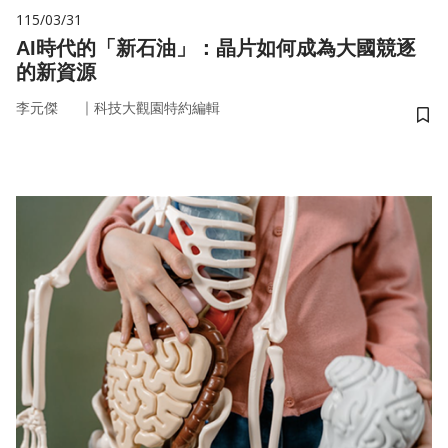
115/03/31
AI時代的「新石油」：晶片如何成為大國競逐
的新資源
｜
李元傑
科技大觀園特約編輯
儲