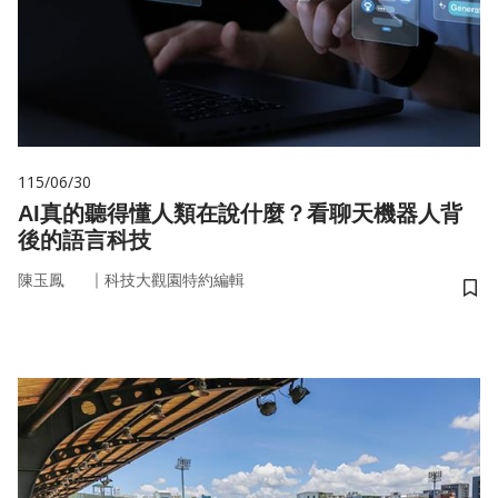
115/06/30
AI真的聽得懂人類在說什麼？看聊天機器人背
後的語言科技
｜
陳玉鳳
科技大觀園特約編輯
儲