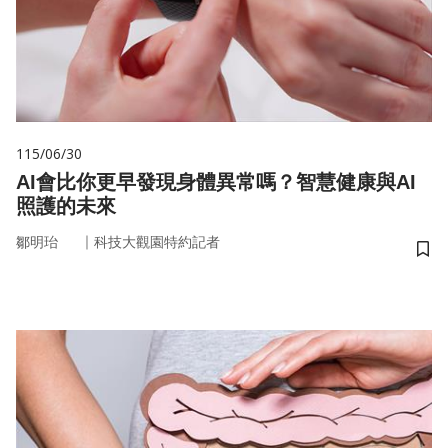
115/06/30
AI會比你更早發現身體異常嗎？智慧健康與AI
照護的未來
｜
鄒明珆
科技大觀園特約記者
儲