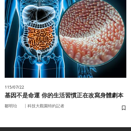
115/07/22
基因不是命運 你的生活習慣正在改寫身體劇本
｜
鄒明珆
科技大觀園特約記者
儲