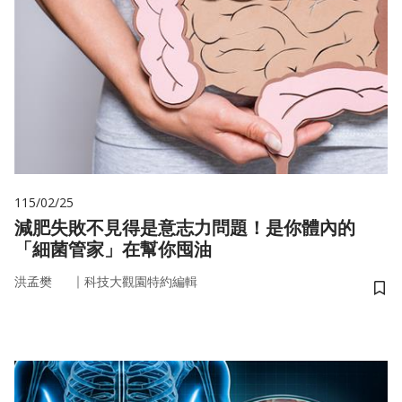
115/02/25
減肥失敗不見得是意志力問題！是你體內的
「細菌管家」在幫你囤油
｜
洪孟樊
科技大觀園特約編輯
儲