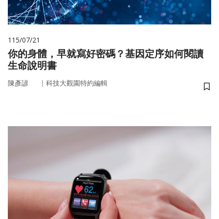
115/07/21
你的身體，早就寫好密碼？基因定序如何閱讀
生命說明書
｜
陳彥諺
科技大觀園特約編輯
儲