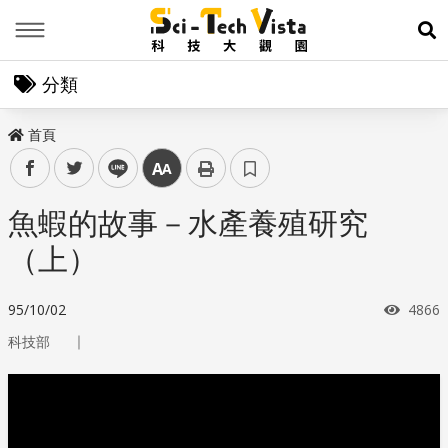
Menu
展
分類
首頁
facebook
twitter
line
中
魚蝦的故事－水產養殖研究
（上）
瀏覽
95/10/02
4866
｜
科技部