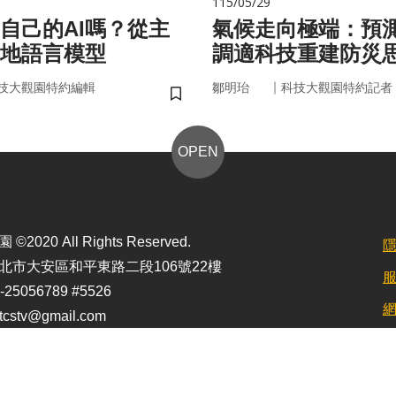
115/05/29
自己的AI嗎？從主
氣候走向極端：預
在地語言模型
調適科技重建防災
｜
技大觀園特約編輯
鄒明珆
科技大觀園特約記者
儲存書籤
OPEN
2020 All Rights Reserved.
北市大安區和平東路二段106號22樓
25056789 #5526
stv@gmail.com