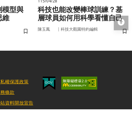
115/04/28
測模型與
科技也能改變棒球訓練？基
思維
層球員如何用科學看懂自己
回
｜
陳玉鳳
科技大觀園特約編輯
儲存書籤
儲
隱私權保護政策
服務條款
網站資料開放宣告