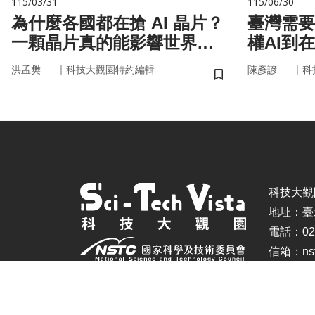
115/03/31
115/06/30
為什麼各國都在搶 AI 晶片？
臺灣需要
一顆晶片真的能影響世界
權AI到
嗎？
｜
｜
洪孟樊
科技大觀園特約編輯
陳彥諺
科
儲存書籤
科技大觀園 ©
地址：臺
電話：02-
信箱：nstc