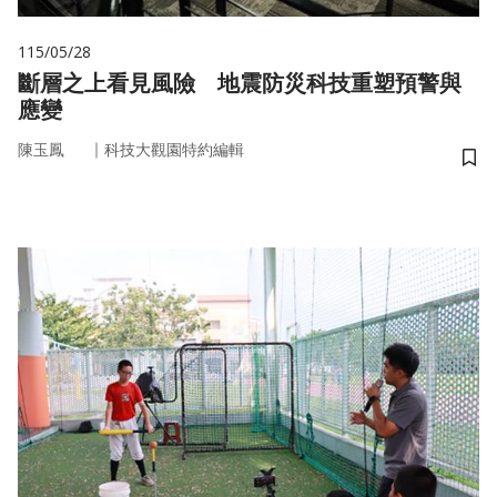
115/05/28
斷層之上看見風險 地震防災科技重塑預警與
應變
｜
陳玉鳳
科技大觀園特約編輯
儲