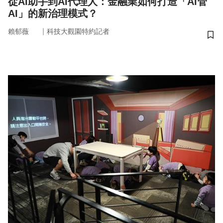
從AI助手到AI代理人：金融業如何打造「AI管
AI」的新治理模式？
｜
賴郁薇
科技大觀園特約記者
儲