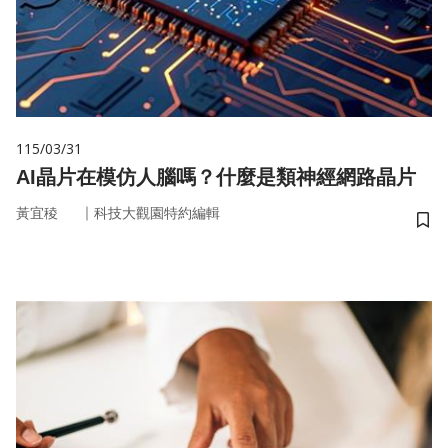
115/03/31
AI晶片在模仿人腦嗎？什麼是類神經網路晶片
｜
黃宜稜
科技大觀園特約編輯
儲