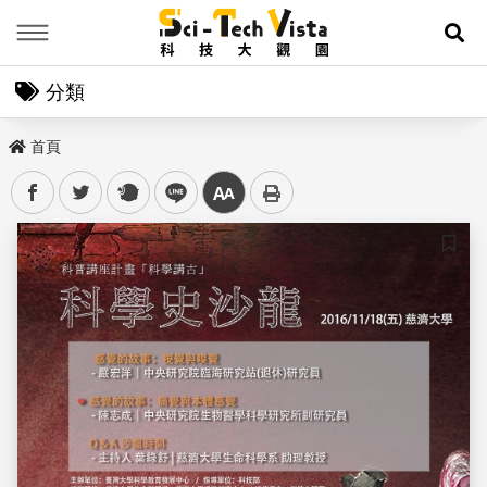
Menu
展
分類
首頁
facebook
twitter
plurk
line
中
儲存