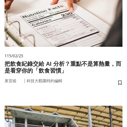
115/02/25
把飲食紀錄交給 AI 分析？重點不是算熱量，而
是看穿你的「飲食習慣」
｜
黃宜稜
科技大觀園特約編輯
儲