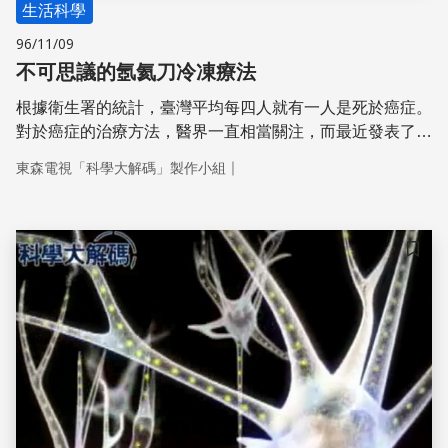
生活科學
96/11/09
不可思議的氬氦刀冷凍療法
根據衛生署的統計，臺灣平均每四人就有一人是死於癌症。
對於癌症的治療方法，醫界一直相當關注，而最近發表了一
項打擊腫瘤的新技術，那就是氬氦刀。氬氦刀是一種冷凍療
｜
東森電視「科學大解碼」製作小組
法，氬氦刀手術的出現讓癌症治療如同慢性病，不僅損傷較
輕微，恢復期也較快，不論在療程上還是心理上，都為病患
帶來了新的希望。
儲存