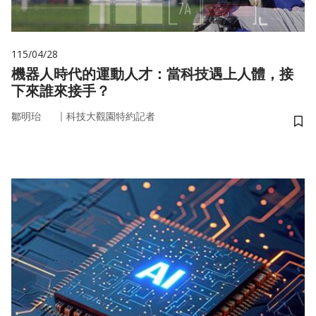
115/04/28
機器人時代的運動人才：當科技遇上人體，接
下來誰來接手？
｜
鄒明珆
科技大觀園特約記者
儲