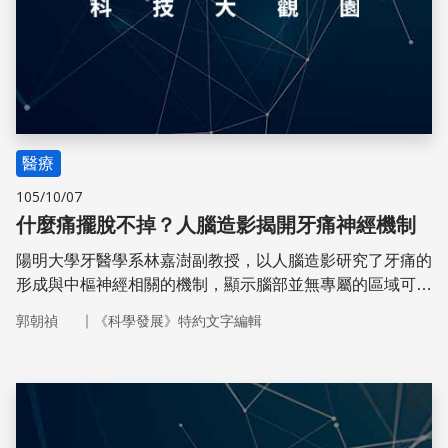
醫療
105/10/07
什麼痛擺脫不掉？人腦造影揭開牙痛神經機制
陽明大學牙醫學系林嘉澍副教授，以人腦造影研究了牙痛的
形成與中樞神經相關的機制，顯示腦部並無專屬的區域可對
疼痛進行全盤的掌控。
｜
郭朝禎
《科學發展》特約文字編輯
儲存