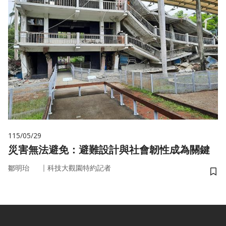
115/05/29
災害無法避免：避難設計與社會韌性成為關鍵
｜
鄒明珆
科技大觀園特約記者
儲