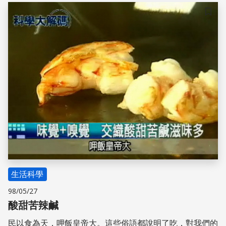
息受到阻隔，大腦感覺不到疼痛，也就達到止痛的功效。
要特別注意的是，門閥控制作用並不持久，只適合用在急性
儲存
疼痛。另外，裝有心臟節律器的患者，不能接受電療，否則
容易產生危險。
生活科學
98/05/27
酸甜苦辣鹹
民以食為天，呷飯皇帝大。這些俗語都說明了吃，對我們的