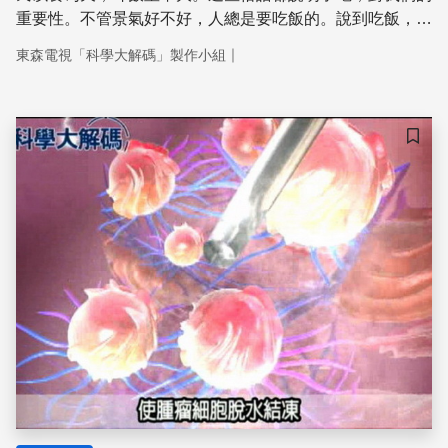
重要性。不管景氣好不好，人總是要吃飯的。說到吃飯，我
們常用酸甜苦辣來形容食物的各種滋味，但您知道嗎，其實
｜
東森電視「科學大解碼」製作小組
辣它嚴格說起來並不算是一種味覺，它其實是"痛覺"，到底
味覺裡頭的學問有哪些，今天的科學大解碼就要帶您來嚐
嚐，酸甜苦辣鹹。
儲存