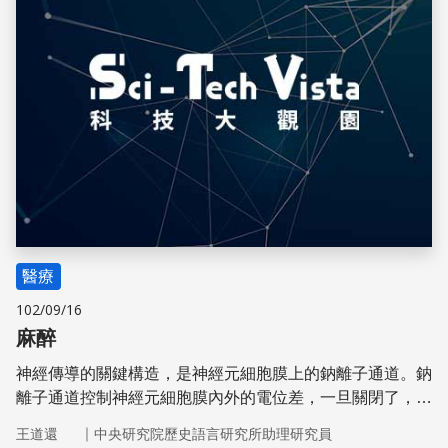
醫療
102/09/16
麻醉
神經傳導的關鍵構造，是神經元細胞膜上的鈉離子通道。鈉
離子通道控制神經元細胞膜內外的電位差，一旦關閉了，神
經元便無法傳送訊息。
｜
王道還
中央研究院歷史語言研究所助理研究員