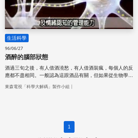
生活科學
96/06/27
酒醉的腦部狀態
酒過三旬之後，有人借酒澆愁，有人借酒裝瘋，每個人的反
應都不盡相同。一般認為這跟酒品有關，但如果從生物學的
角度來看，酒醉之後的行為，端看酒精如何影響一個人的腦
｜
東森電視「科學大解碼」製作小組
部神經。 喝酒要喝的盡興、喝的開心，不過小心別喝過
頭，更別喝上癮。否則不但煩惱沒解決，還賠上自己生理和
心理的健康，可就得不償失了。
1