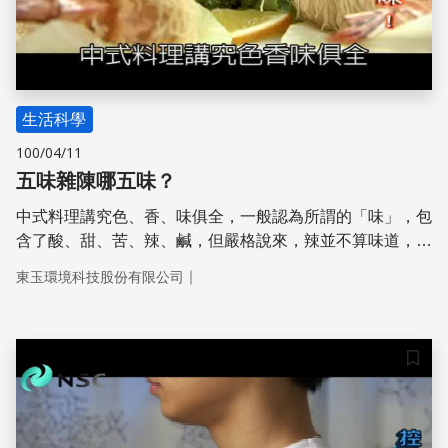
生活科學
100/04/11
五味雜陳哪五味？
中式料理講究色、香、味俱全，一般認為所謂的「味」，包
含了酸、甜、苦、辣、鹹，但嚴格說來，辣並不算味道，而
是口腔黏膜的痛覺。不過人的基本味覺的確有五種，第五味
｜
東玉環境科技股份有限公司
請見內文。
儲存