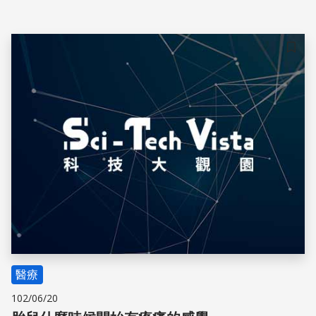
儲存
醫療
102/06/20