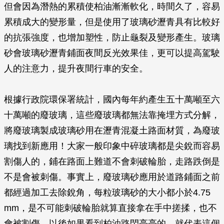
但會因為潛熱的累積使柏油漸漸軟化，時間久了，容易
累積成大的變形量，但是使用了玻璃砂瀝青具有比較好
的抗張強度，也增加塑性，防止龜裂及變形產生。玻璃
砂會玻璃砂瀝青鋪面夜間反光效果佳，更可以提高駕駛
人的注意力，提升夜間行車的安全。
根據行政院環保署統計，國內每年約產生五十萬噸至六
十萬噸的廢玻璃，這些廢玻璃都無法靠掩埋方式分解，
將廢玻璃製成玻璃砂用在瀝青混凝土路面材質，為廢玻
璃找到新應用！大家一般印象中碎玻璃都是尖銳而容易
割傷人的，鋪在路面上難道不會刺破輪胎，走路跌倒是
不是會被刺傷。事實上，廢玻璃砂應用於道路鋪面之前
都經過加工去除銳角，每粒玻璃砂的大小都小於4.75
mm，是不可能刺破輪胎就算直接拿在手中搓揉，也不
會被割傷，以後如果看到柏油路閃亮亮的，就代表這個