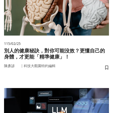
115/02/25
別人的健康秘訣，對你可能沒效？更懂自己的
身體，才更能「精準健康」！
｜
陳彥諺
科技大觀園特約編輯
儲