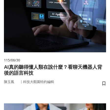
115/06/30
AI真的聽得懂人類在說什麼？看聊天機器人背
後的語言科技
｜
陳玉鳳
科技大觀園特約編輯
儲