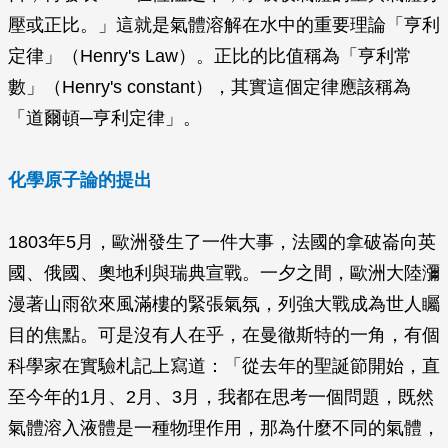
壓或正比。」這就是氣體溶解在水中的重要理論「亨利
定律」（Henry's Law）。正比的比值稱為「亨利常
數」（Henry's constant），其實這個定律應該稱為
「道爾頓─亨利定律」。
化學原子論的提出
1803年5月，歐洲發生了一件大事，法國的拿破崙向英
國、俄國、奧地利與瑞典宣戰。一夕之間，歐洲大陸瀰
漫著山雨欲來風滿樓的緊張氣氛，列強大戰成為世人矚
目的焦點。可是沒有人在乎，在曼徹斯特的一角，有個
科學家在實驗札記上寫道：「從去年的聖誕節開始，直
至今年的1月、2月、3月，我都在思考一個問題，既然
氣體溶入液體是一種物理作用，那為什麼不同的氣體，