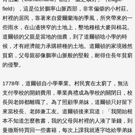
field），這是位於鵬寧山脈西部，非常偏僻的小村莊。
村裡的居民，靠著來自愛爾蘭海的季風，所夾帶來的一
些雨水，在山邊狹窄的土地上，墾地種植大麥與棉花。
道爾頓的父親是當地的佃農，到了道爾頓唸小學的時
候，才有經濟能力承購耕種的土地。道爾頓的家境雖然
貧窮，父母親卻像鵬寧山脈般的堅毅，耐得住長年貧窮
的侵擊。
1778年，道爾頓自小學畢業。村民實在太窮了，無法
支付學校的開銷費用，畢業典禮成為學校的關閉日，校
長與老師都離職了。為了照顧學弟妹，道爾頓只好留下
來當校長、老師兼工友。道爾頓後來寫道：「我開始根
本不知道怎麼教書，我的父母與村裡的人湊了筆錢，到
曼徹斯特買回一些書籍，每次上課我就逐字唸給學弟妹