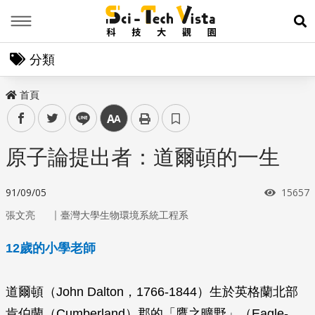
Menu
展
分類
首頁
facebook
twitter
line
中
原子論提出者：道爾頓的一生
瀏覽次
91/09/05
15657
｜
張文亮
臺灣大學生物環境系統工程系
12歲的小學老師
道爾頓（John Dalton，1766-1844）生於英格蘭北部
肯伯蘭（Cumberland）郡的「鷹之曠野」（Eagle-