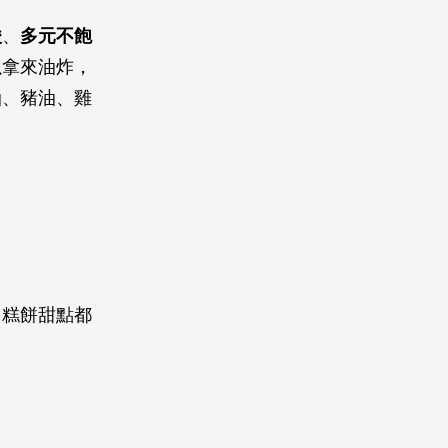
酸
、
多元不飽
以拿來油炸，
油、豬油、雞
多糕餅甜點都