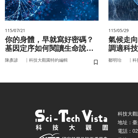
115/07/21
115/05/29
你的身體，早就寫好密碼？
氣候走向
基因定序如何閱讀生命說明
調適科技
書
｜
｜
陳彥諺
科技大觀園特約編輯
鄒明珆
科
儲存書籤
科技大觀園 ©
地址：臺
電話：02-