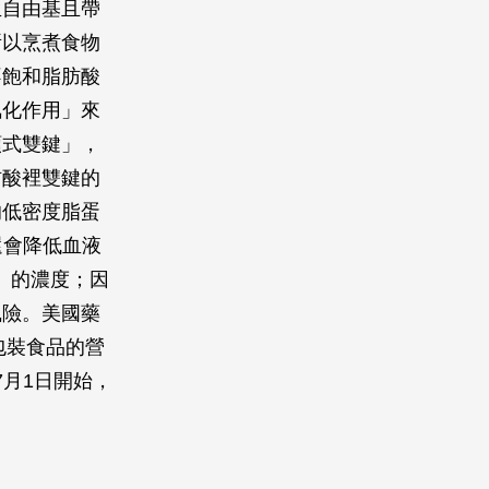
生自由基且帶
所以烹煮食物
不飽和脂肪酸
氫化作用」來
順式雙鍵」，
肪酸裡雙鍵的
的低密度脂蛋
高，還會降低血液
固醇）的濃度；因
風險。美國藥
包裝食品的營
7月1日開始，