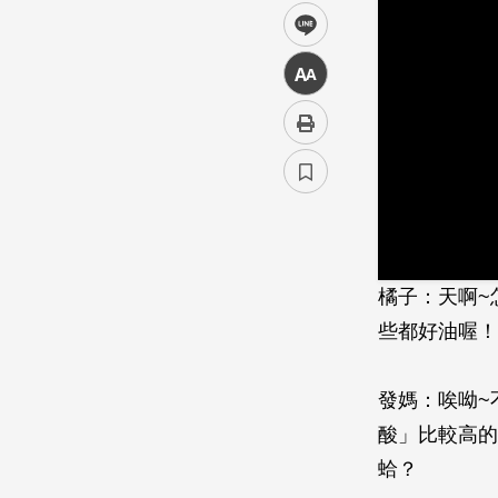
line
中
橘子：天啊~
些都好油喔！
發媽：唉呦~
酸」比較高的
蛤？