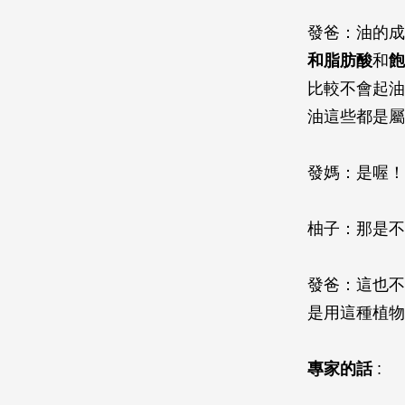
發爸：油的成
和脂肪酸
和
飽
比較不會起油
油這些都是屬
發媽：是喔！
柚子：那是不
發爸：這也不
是用這種植物
專家的話
: