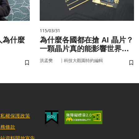
115/03/31
人為什麼
為什麼各國都在搶 AI 晶片？
一顆晶片真的能影響世界
嗎？
｜
洪孟樊
科技大觀園特約編輯
儲存書籤
儲
隱私權保護政策
服務條款
網站資料開放宣告