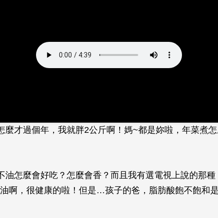
怎麼才過個年，我就胖2公斤啊！媽~都是妳啦，年菜煮
不油怎麼會好吃？怎麼會香？而且我有選電視上說的那種
油啊，很健康的啦！但是…孩子的爸，脂肪酸飽不飽和