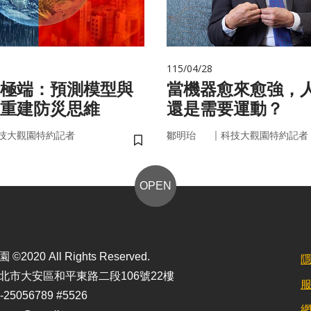
115/04/28
極端：預測模型與
當機器愈來愈強，
重建防災思維
還是需要運動？
｜
技大觀園特約記者
鄒明珆
科技大觀園特約記者
儲存書籤
OPEN
2020 All Rights Reserved.
北市大安區和平東路二段106號22樓
25056789 #5526