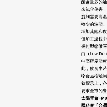
酸含量多的油
來氧化傷害，
愈到需要高溫
較少的油脂。
增加其飽和度
但加工過程中
幾何型態做區
白（Low De
中高密度脂蛋白（
此，飲食中若
物食品檢驗局
養標示上，必
要求全市的餐
太陽電台FM8
國科會「台灣