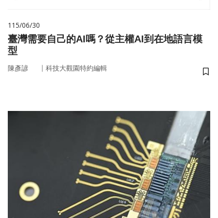
115/06/30
臺灣需要自己的AI嗎？從主權AI到在地語言模
型
｜
陳彥諺
科技大觀園特約編輯
儲