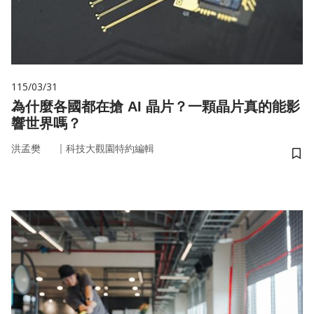
115/03/31
為什麼各國都在搶 AI 晶片？一顆晶片真的能影
響世界嗎？
｜
洪孟樊
科技大觀園特約編輯
儲