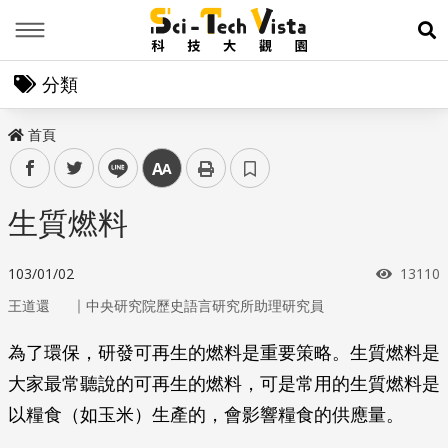
Menu
展
分類
首頁
facebook
twitter
line
中
生質燃料
瀏覽次
103/01/02
13110
｜
王道還
中央研究院歷史語言研究所助理研究員
為了環保，研發可再生的燃料是重要策略。生質燃料是
大家最常聽說的可再生的燃料，可是常用的生質燃料是
以糧食（如玉米）生產的，會影響糧食的供應量。