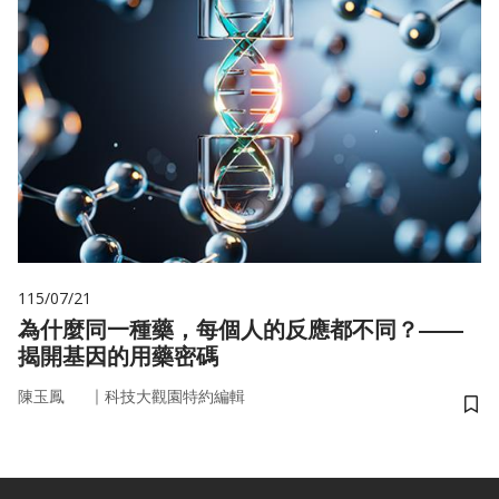
115/07/21
為什麼同一種藥，每個人的反應都不同？——
揭開基因的用藥密碼
｜
陳玉鳳
科技大觀園特約編輯
儲