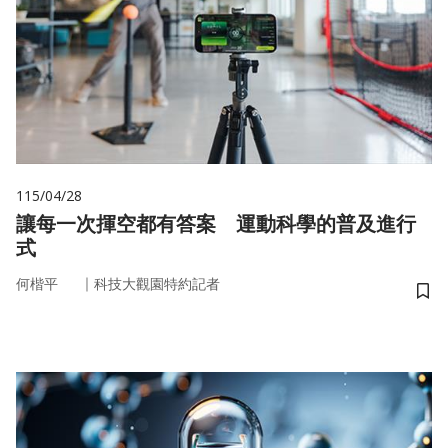
115/04/28
讓每一次揮空都有答案 運動科學的普及進行
式
｜
何楷平
科技大觀園特約記者
儲