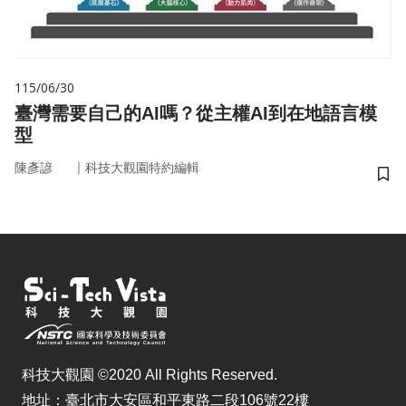
115/06/30
臺灣需要自己的AI嗎？從主權AI到在地語言模
型
｜
陳彥諺
科技大觀園特約編輯
儲
科技大觀園 ©2020 All Rights Reserved.
地址：臺北市大安區和平東路二段106號22樓