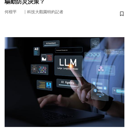
驅動防災決策？
｜
何楷平
科技大觀園特約記者
儲