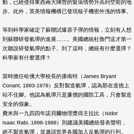
動，已經使得東西兩大陣營的緊張情勢升高到空前的地
步。此外，英美情報機構已發現核子機密外洩的情事。
等到科學家確定了蘇聯試爆原子彈的情報，立刻有人想
到蘇聯研發氫彈的進展……。美國總統杜魯門這才第一
次聽說研發氫彈的點子。到了這時，總統有什麼選擇？
科學家有什麼選擇？
當時擔任哈佛大學校長的康南特（James Bryant
Conant, 1893-1978）反對製造氫彈，認為那在道德上
站不住腳。他認為氫彈只是廉價的國防工具，只會製造
安全的假象。
費米與一九四四年諾貝爾物理獎得主拉比（Isidor
Isaac Rabi, 1898-1988）則建議美國總統發表聲明，
絕不製造氫彈，並邀請世界各國加入反氫彈的行列。