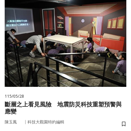
115/05/28
斷層之上看見風險 地震防災科技重塑預警與
應變
｜
陳玉鳳
科技大觀園特約編輯
儲