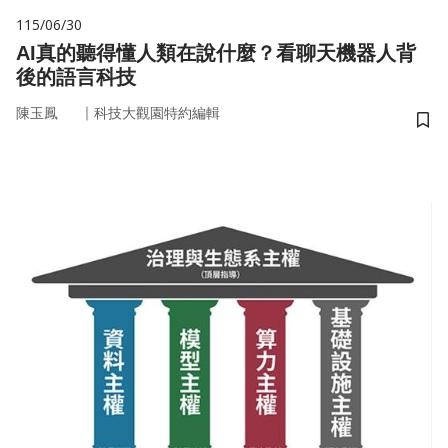
115/06/30
AI真的聽得懂人類在說什麼？看聊天機器人背
後的語言科技
｜
陳玉鳳
科技大觀園特約編輯
儲