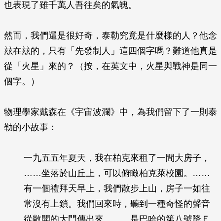
也表現了雖千萬人吾往矣的氣魄。
然而，我們還是很好奇，泰勒究竟是什麼樣的人？他念
玆在玆的，只有「先發制人」這四個字嗎？難道他真是
從「火星」來的？（按，在英文中，火星與戰神是同一
個字。）
物理學家戴森在《宇宙波瀾》中，為我們留下了一則泰
勒的小故事：
一九五五年夏天，我在柏克來租了一間大房子，
……坐落於山丘上，可以俯瞰柏克萊校園。……
有一個禮拜天早上，我們散步上山，房子一如往
常沒有上鎖。我們回來時，聽到一種奇怪的聲音
從敞開的大門傳出來。……是巴哈的第八號降Ｅ