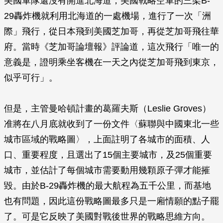
美國軍隊還沒有開進北海道，美國戰略空軍的三架B-
29轟炸機就利用北海道的一處機場，進行了一次「洲
際」飛行，從日本飛到美國芝加哥，再從芝加哥飛往華
府。當時《芝加哥論壇報》評論道，這次飛行「唯一的
意義是，證明乘坐客機在一天之內從芝加哥飛到東京，
似乎可行」。
但是，主管曼哈頓計畫的葛羅夫斯（Leslie Groves）
准將在八月底就收到了一份文件〈蘇聯與中國東北一些
城市區域的戰略圖〉，上面註明了各城市的面積、人
口、重要程度，且選出了15個主要城市，及25個重要
城市，並估計了每個城市需要動用幾顆原子彈才能摧
毀。由於B-29轟炸機的最大航程為五千公里，而基地
也有問題，因此這份戰略圖最多只是一廂情願的點子罷
了。可是它反映了美國對戰後世界的戰略思維方向。