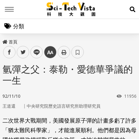
Menu
展
分類
首頁
facebook
twitter
line
中
氫彈之父：泰勒・愛德華爭議的
一生
瀏覽次
92/11/10
11956
｜
王道還
中央研究院歷史語言研究所助理研究員
二次世界大戰期間，美國發展原子彈的計畫多虧了許多
「猶太難民科學家」，才能進展順利。他們都是因為母