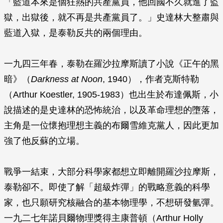
「藍道本來是個狂熱的共產黨員，他回國不久就進了監
獄，出獄後，就不再是共產黨員了。」史達林大整肅與
藍道入獄，是泰勒反共的兩個理由。
一九四三年春，泰勒在羅沙拉摩斯讀了小說《正午的黑
暗》（
Darkness at Noon
, 1940），作者克斯特勒
（Arthur Koestler, 1905-1983）也出生於布達佩斯，小
說描述的是史達林的恐怖統治，以及革命理想的墮落，
主角是一位懷抱理想主義的布爾雪維克黨人，因此更加
強了他反蘇的立場。
戰爭一結束，大部分科學家都想立即離開羅沙拉摩斯，
泰勒卻不。即使了解「超級炸彈」的戰略意義的科學
家，也只願研究核融合的基本物理學，不想研發氫彈。
一九二七年諾貝爾物理獎得主康普頓（Arthur Holly