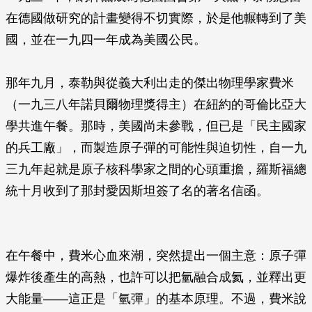
在德國做研究的計畫變得不切實際，於是他輾轉到了美
國，並在一九四一年成為美國公民。
那年九月，泰勒與從義大利出走的傑出物理學家費米
（一九三八年諾貝爾物理獎得主）在紐約的哥倫比亞大
學共進午餐。那時，美國尚未參戰，但已是「民主國家
的兵工廠」，而製造原子彈的可能性與迫切性，自一九
三九年起就是原子核科學家之間的心頭重擔，羅斯福總
統十月收到了那封愛因斯坦簽了名的著名信函。
在午餐中，費米心血來潮，突然提出一個主意：原子彈
爆炸後產生的高熱，也許可以把氫融合成氦，並釋出更
大能量——這正是「氫彈」的基本原理。不過，費米說