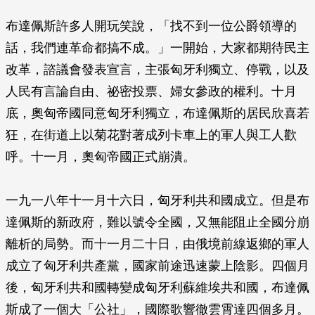
布達佩斯許多人開玩笑說，「找不到一位公爵領導的
話，我們連革命都搞不成。」一開始，大家都期待民主
改革，諮議會發表宣言，主張匈牙利獨立、停戰，以及
人民有言論自由、祕密投票、婦女參政的權利。十月
底，奧匈帝國同意匈牙利獨立，布達佩斯的居民欣喜若
狂，在街道上以菊花對著成列卡車上的軍人與工人歡
呼。十一月，奧匈帝國正式崩潰。
一九一八年十一月十六日，匈牙利共和國成立。但是布
達佩斯的新政府，難以號令全國，又無能阻止全國分崩
離析的局勢。而十一月二十日，由俄境前線返鄉的軍人
成立了匈牙利共產黨，國家前途迅速蒙上陰影。四個月
後，匈牙利共和國轉變成匈牙利蘇維埃共和國，布達佩
斯成了一個大「公社」，國際歌響徹雲霄達四個多月。