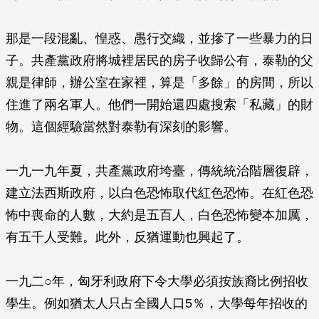
那是一段混亂、惶惑、愚行交織，並摻了一些暴力的日
子。共產黨政府將城裡居民的房子收歸公有，泰勒的父
親是律師，辦公室在家裡，算是「多餘」的房間，所以
住進了兩名軍人。他們一開始還四處搜索「私藏」的財
物。這個經驗當然對泰勒有深刻的影響。
一九一九年夏，共產黨政府垮臺，傳統統治階層復辟，
建立法西斯政府，以白色恐怖取代紅色恐怖。在紅色恐
怖中喪命的人數，大約是五百人，白色恐怖變本加厲，
有五千人受難。此外，反猶運動也興起了。
一九二○年，匈牙利政府下令大學必須按族裔比例招收
學生。例如猶太人只占全國人口5％，大學每年招收的