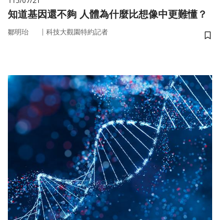
115/07/21
知道基因還不夠 人體為什麼比想像中更難懂？
｜
鄒明珆
科技大觀園特約記者
儲