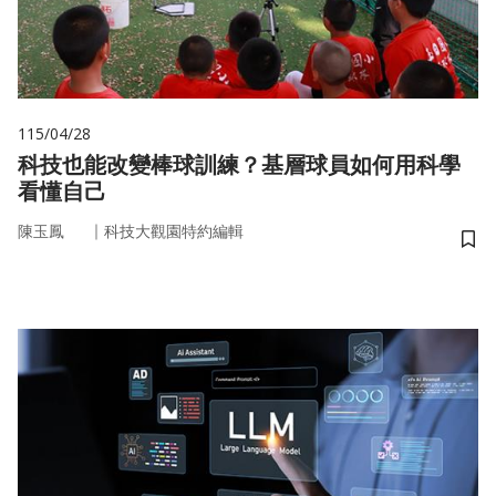
115/04/28
科技也能改變棒球訓練？基層球員如何用科學
看懂自己
｜
陳玉鳳
科技大觀園特約編輯
儲