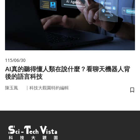
115/06/30
AI真的聽得懂人類在說什麼？看聊天機器人背
後的語言科技
｜
陳玉鳳
科技大觀園特約編輯
儲