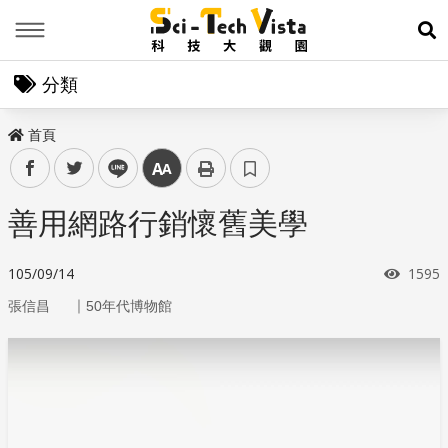
Menu
展
分類
首頁
facebook
twitter
line
中
善用網路行銷懷舊美學
瀏覽
105/09/14
1595
｜
張信昌
50年代博物館