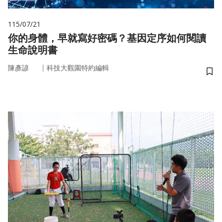
115/07/21
你的身體，早就寫好密碼？基因定序如何閱讀
生命說明書
｜
陳彥諺
科技大觀園特約編輯
儲