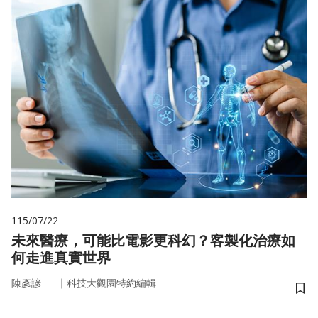
115/07/22
未來醫療，可能比電影更科幻？客製化治療如
何走進真實世界
｜
陳彥諺
科技大觀園特約編輯
儲