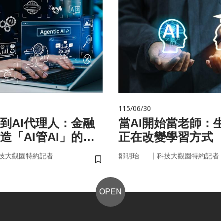
115/06/30
手到AI代理人：金融
當AI開始當老師：生
造「AI管AI」的新
正在改變學習方式
？
｜
技大觀園特約記者
鄒明珆
科技大觀園特約記者
儲存書籤
OPEN