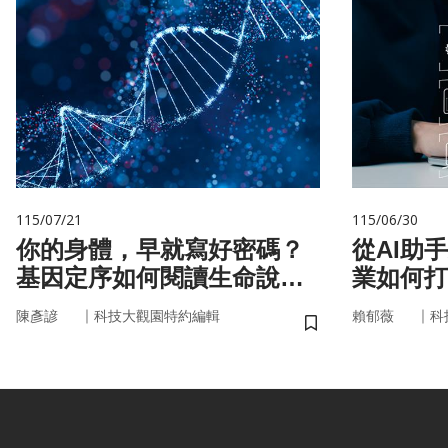
115/07/21
115/06/30
你的身體，早就寫好密碼？
從AI助
基因定序如何閱讀生命說明
業如何打
書
治理模式
｜
｜
陳彥諺
科技大觀園特約編輯
賴郁薇
科
儲存書籤