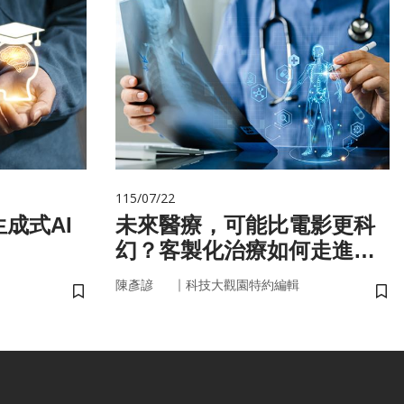
115/07/22
成式AI
未來醫療，可能比電影更科
幻？客製化治療如何走進真
實世界
｜
陳彥諺
科技大觀園特約編輯
儲存書籤
儲