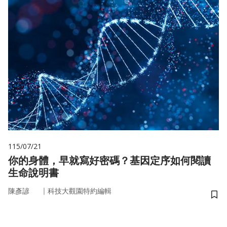
115/07/21
你的身體，早就寫好密碼？基因定序如何閱讀
生命說明書
｜
陳彥諺
科技大觀園特約編輯
儲