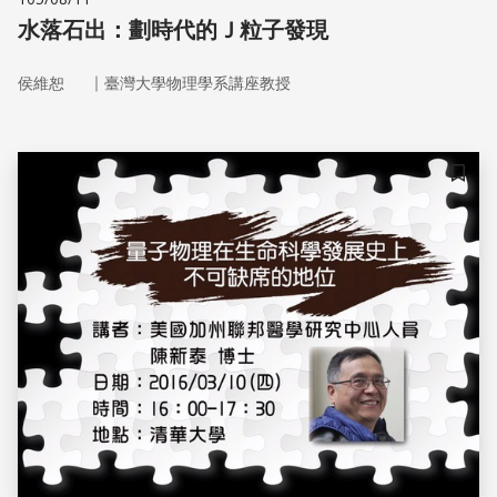
水落石出：劃時代的Ｊ粒子發現
｜
侯維恕
臺灣大學物理學系講座教授
儲存