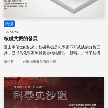
物理
107/07/31
核磁共振的發展
過去半個世紀以來，核磁共振是化學家不可或缺的分析工
具，已成為化學家瞭解化合物結構的「眼睛」。除了結構鑑
定，因為其即時且非破壞性的特性，亦常被應用在研究反應
｜
黃信哲
台灣神隆股份有限公司
動力學及分子間交互作用。在化學以外的領域，NMR與X射
線晶體繞射同為生物學家解密蛋白質結構的重要方法；另基
於NMR原理的磁振造影，則是醫學診斷不可或缺的工具，
原本是與化學、生物學及醫學影像等都沒什麼關聯的量子物
儲存
理基礎研究。