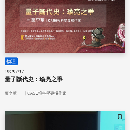
物理
106/07/17
量子斷代史：瑜亮之爭
｜
葉李華
CASE報科學專欄作家
儲存