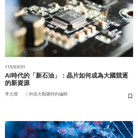
115/03/31
AI時代的「新石油」：晶片如何成為大國競逐
的新資源
｜
李元傑
科技大觀園特約編輯
儲