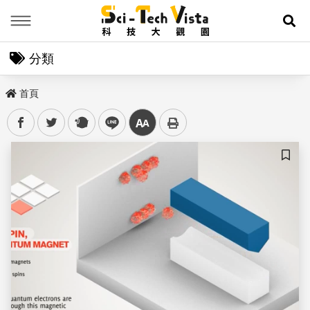
Menu
展
分類
首頁
facebook
twitter
plurk
line
中
儲存