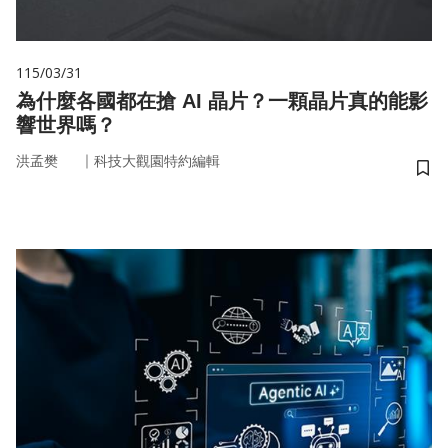
115/03/31
為什麼各國都在搶 AI 晶片？一顆晶片真的能影
響世界嗎？
｜
洪孟樊
科技大觀園特約編輯
儲