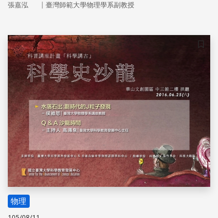
｜
張嘉泓
臺灣師範大學物理學系副教授
對古典的堅持，展開了全面的戰線。在這個關鑑時刻，波恩
討論電子散射的文章是一個轉戾點，波性與粒子性的直接面
對，導致了著名的機率解釋，也摧毀了古典科學一直假設的
確定性。就這樣，現代的量子物理啟航，與古典物理分道揚
儲存
鑣。
物理
105/08/11