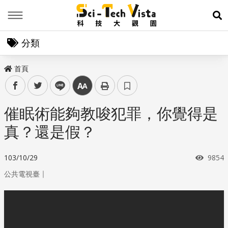
Menu
展
分類
首頁
facebook
twitter
line
中
催眠術能夠教唆犯罪，你覺得是
真？還是假？
瀏覽
103/10/29
9854
｜
公共電視臺