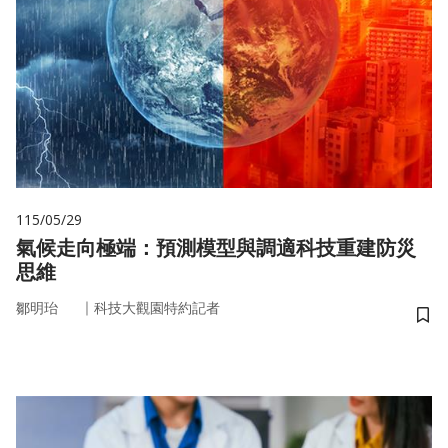
115/05/29
氣候走向極端：預測模型與調適科技重建防災
思維
｜
鄒明珆
科技大觀園特約記者
儲