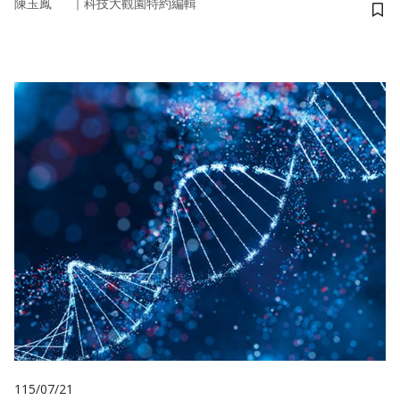
｜
陳玉鳳
科技大觀園特約編輯
儲
115/07/21