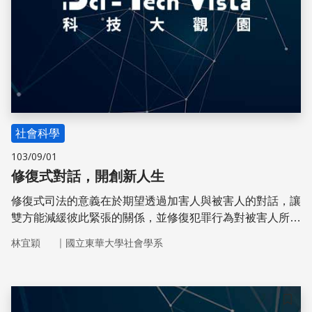
社會科學
103/09/01
修復式對話，開創新人生
修復式司法的意義在於期望透過加害人與被害人的對話，讓
雙方能減緩彼此緊張的關係，並修復犯罪行為對被害人所造
成的創傷，同時讓加害人學習面對過錯，幫助其未來能順利
｜
林宜穎
國立東華大學社會學系
回歸社會、降低再犯的發生
儲存