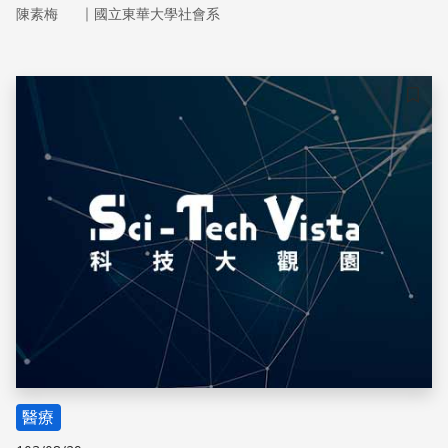
毒品轟趴更是時有所聞。根據警政署公布的統計資料顯現，
｜
陳素梅
國立東華大學社會系
2005-2013警察查獲毒品嫌疑犯人數，其間或有增減，但每
年都維持在四萬多人以上，可見台灣毒品犯罪情況之嚴重
儲存
醫療