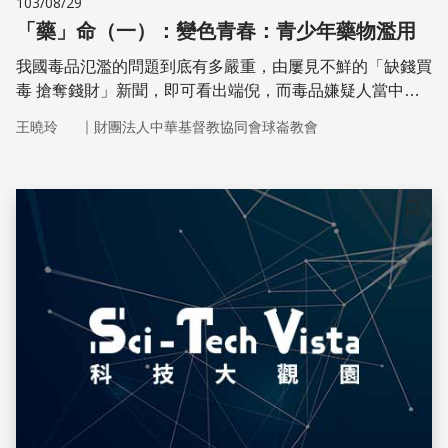
103/08/29
「藥」命（一）：變色青春：青少年藥物濫用
我國毒品氾濫的問題到底有多嚴重，由屢見不鮮的「缺錢買
毒 搶奪錢財」新聞，即可看出端倪，而毒品嫌疑人當中並
不乏青少年的身影。為什麼這些應該在恣意揮灑青春的孩子
｜
王曉玲
財團法人中華基督教協同會球崙教會
們會投入毒品的懷抱中？他們如何取得這些非法藥物？我們
又該怎麼幫助他們脫離毒品的挾制？
儲存