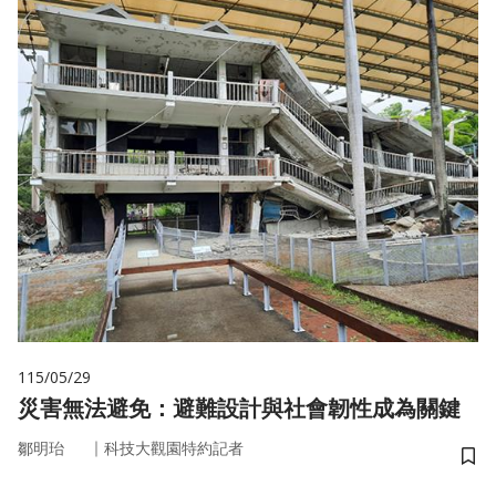
115/05/29
災害無法避免：避難設計與社會韌性成為關鍵
｜
鄒明珆
科技大觀園特約記者
儲