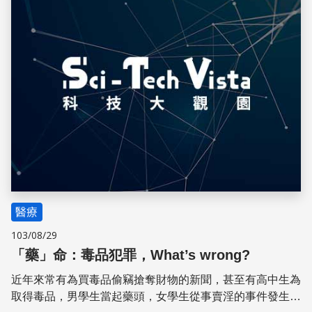
醫療
103/08/29
「藥」命：毒品犯罪，What’s wrong?
近年來常有為買毒品偷竊搶奪財物的新聞，甚至有高中生為
取得毒品，男學生當起藥頭，女學生從事賣淫的事件發生，