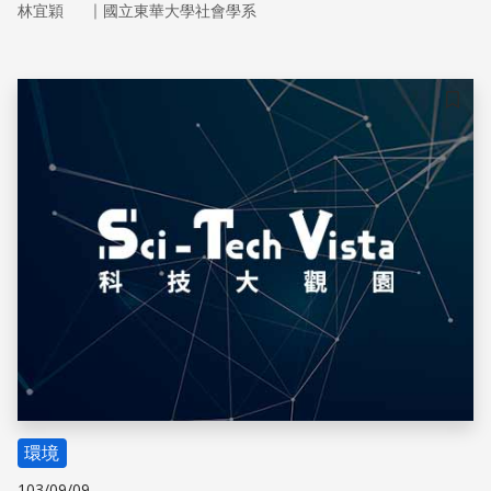
｜
林宜穎
國立東華大學社會學系
環境設計預防犯罪」的理論。由於都市環境變遷，近年來部
分都市公共空間易淪為犯罪溫床，因此，我們欲由「環境」
角度來探討環境空間的犯罪防治
儲存
環境
103/09/09