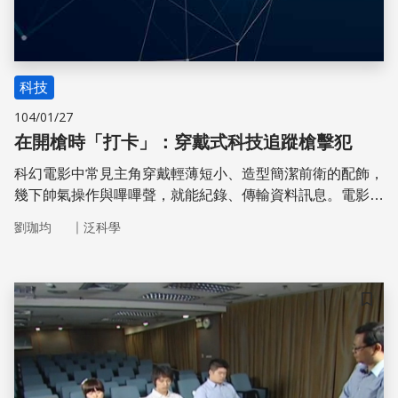
科技
104/01/27
在開槍時「打卡」：穿戴式科技追蹤槍擊犯
科幻電影中常見主角穿戴輕薄短小、造型簡潔前衛的配飾，
幾下帥氣操作與嗶嗶聲，就能紀錄、傳輸資料訊息。電影中
的奇幻情節往往反映人類願望之所在，穿戴式科技讓這樣的
｜
劉珈均
泛科學
渴望漸漸實現，讓數位與現實世界的互動更加豐富而自然，
許多商業或科技雜誌也預測穿戴式科技將成為下一波主流的
峰頭浪尖
儲存