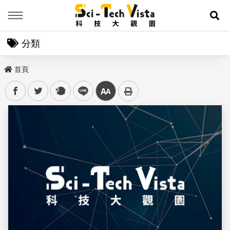
Menu
展
分類
首頁
facebook
twitter
plurk
line
中
儲存