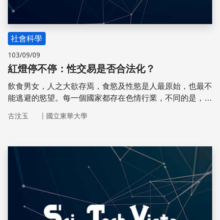
社會科學
103/09/09
紅燈停不停：性交易是否合法化？
飲食男女，人之大欲存焉，食慾及性慾是人最原始，也最不
能逃避的慾望。每一個國家都存在色情行業，不同的是，對
於特種行業的觀感。有些國家認為性交易合法是可執行的，
｜
古汶玉
國立東華大學
並成立紅燈區集中管理，但多數國家認為那會帶來負面的影
響，而臺灣是否該設立性交易專區使性交易合法化呢？
儲存