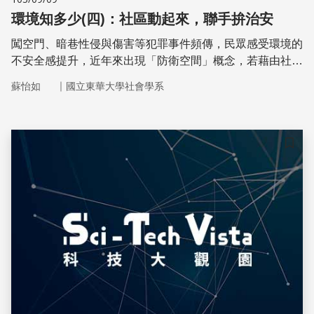
環境知多少(四)：社區動起來，聯手拚治安
闖空門、暗巷性侵與傷害等犯罪事件頻傳，民眾感受環境的
不安全感提升，近年來出現「防衛空間」概念，若藉由社區
居民共同打造環境設計空間，加上人民保母的巡邏和配合，
｜
蘇怡如
國立東華大學社會學系
一起守護家園，能更有效降低社區犯罪發生
儲存