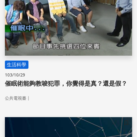
生活科學
103/10/29
催眠術能夠教唆犯罪，你覺得是真？還是假？
｜
公共電視臺
儲存