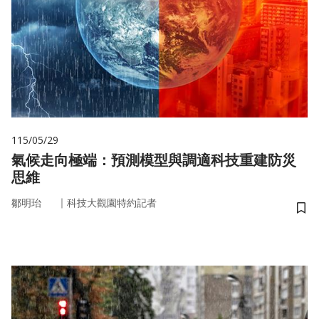
115/05/29
氣候走向極端：預測模型與調適科技重建防災
思維
｜
鄒明珆
科技大觀園特約記者
儲