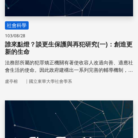
社會科學
103/08/28
誰來點燈？談更生保護與再犯研究(一)：創造更
新的生命
法務部所屬的犯罪矯正機關有著使收容人改過向善、適應社
會生活的使命。因此政府建構出一系列完善的輔導機制，不
僅對收容人進行精神教誨，亦培養技職能力，希望藉由這些
｜
盧亭榕
國立東華大學社會學系
教化的方式，讓收容人未來能夠適應社會，此外，社會也該
改變對他們的刻板印象
儲存