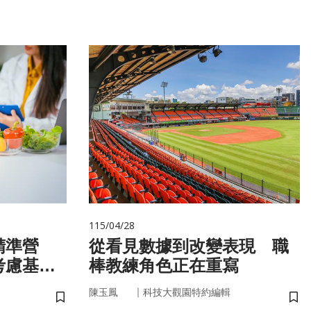
115/04/28
精準營
從看見數據到改變表現 職
考慮基
棒教練角色正在重寫
微生物
｜
陳玉鳳
科技大觀園特約編輯
儲存書籤
儲