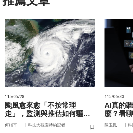
推薦文章
115/05/28
115/06/30
颱風愈來愈「不按常理
AI真的
走」，監測與推估如何驅動
麼？看聊
防災決策？
言科技
｜
｜
何楷平
科技大觀園特約記者
陳玉鳳
科
儲存書籤