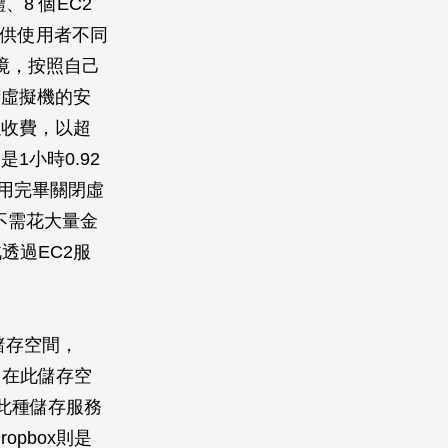
8 個EC2
提供使用者不同
環境，按照自己
者虛擬機的安
以收費，以超
是1小時0.92
使用完畢關閉虛
者不需花大量金
透過EC2服
提供儲存空間，
間，在此儲存空
將此種儲存服務
pbox則是