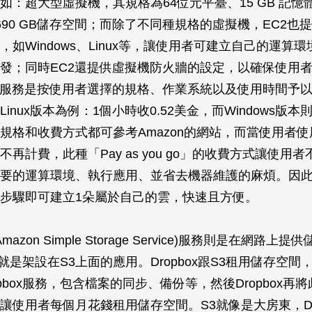
：超大型虛擬機，其規格為64位元平臺、15 GB 記憶體、
690 GB儲存空間；而除了不同種規格的虛擬機，EC2也
，如Windows、Linux等，讓使用者可建立自己的運算
發；同時EC2還提供虛擬機防火牆的設定，以確保使用
的服務是按使用者選擇的規格、作業系統以及使用時間予
inux版本為例：1個小時收0.52美金，而Windows版本則
規格和收費方式都可參考Amazon的網站，而當使用者
再計費，此種「Pay as you go」的收費方式讓使用
要的運算環境、執行應用、並省去機器維護的麻煩。因此
步驟即可建立1朵屬於自己的雲，快速且方便。
(Amazon Simple Storage Service)服務則是在網路上
服務就是架設在S3上面的應用。Dropbox跟S3租用儲存空
pbox服務，包含檔案的同步、備份等，然後Dropbox再
讓使用者每個月花錢租用儲存空間。S3就像是大房東，Dro