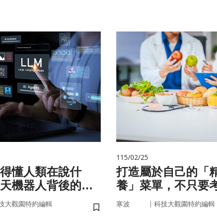
115/02/25
聽得懂人類在說什
打造屬於自己的「
天機器人背後的語
養」菜單，不只要
因，關鍵更在腸道
｜
技大觀園特約編輯
寒波
科技大觀園特約編輯
儲存書籤