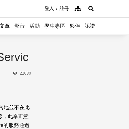
網站導覽
登入
註冊
展開搜尋
文章
影音
活動
學生專區
夥伴
認證
ervic
瀏覽次數
22080
國內地並不在此
上線，此舉正意
re的服務通過