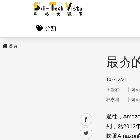
分類
首頁
最夯的I
102/02/21
｜
王蒞君
國立
｜
林家瑜
國立
過往，Ama
facebook
列，然2012
twitter
味著Amazo