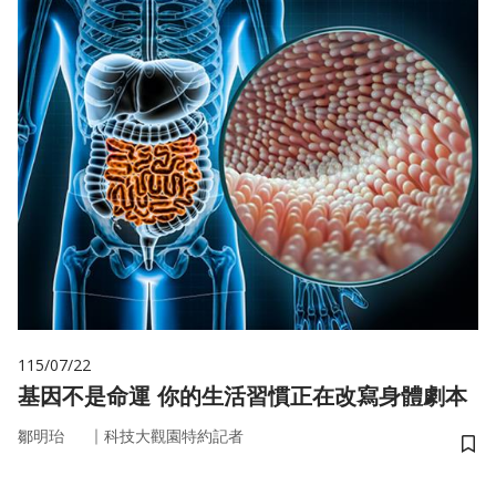
115/07/22
基因不是命運 你的生活習慣正在改寫身體劇本
｜
鄒明珆
科技大觀園特約記者
儲