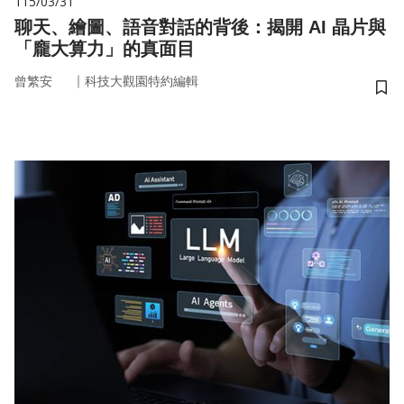
115/03/31
聊天、繪圖、語音對話的背後：揭開 AI 晶片與
「龐大算力」的真面目
｜
曾繁安
科技大觀園特約編輯
儲