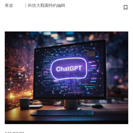
｜
寒波
科技大觀園特約編輯
儲