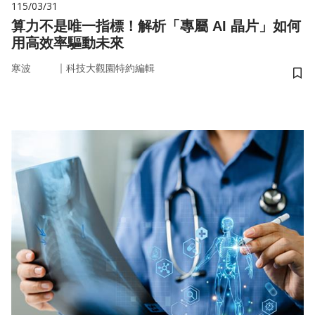
115/03/31
算力不是唯一指標！解析「專屬 AI 晶片」如何
用高效率驅動未來
｜
寒波
科技大觀園特約編輯
儲