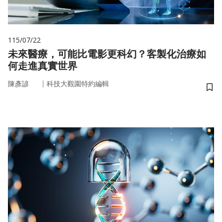
115/07/22
未來醫療，可能比電影更科幻？客製化治療如
何走進真實世界
｜
陳彥諺
科技大觀園特約編輯
儲