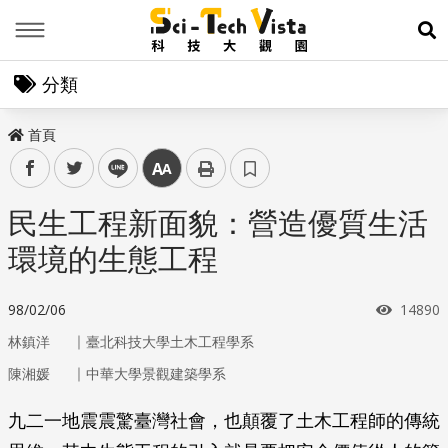
Menu
展
分類
首頁
facebook
twitter
line
中
民生工程新面貌：營造優質生活
環境的生態工程
瀏覽次
98/02/06
14890
｜
林鎮洋
臺北科技大學土木工程學系
｜
陳湘媛
中華大學景觀建築學系
九二一地震震驚臺灣社會，也顛覆了土木工程師的傳統