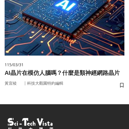
115/03/31
AI晶片在模仿人腦嗎？什麼是類神經網路晶片
｜
黃宜稜
科技大觀園特約編輯
儲