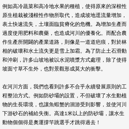
例如高冷蔬菜和高冷地水果的種植，使得原來的深根性
原生植栽被淺根性作物所取代，造成坡地逕流量增加，
表土快速流失，土壤面臨貧瘠化的危機。為增加生產而
過度使用肥料和農藥，也造成河川的優養化。而配合農
作生產所開闢的產業道路，則像是一道道疤痕，對於林
相的破壞和水土流失更是雪上加霜。為了防止土石滑動
和沖刷，許多山坡地被以水泥噴漿方式處理，除了使得
坡面寸草不生外，也對景觀形成莫大的衝擊。
在河川方面，我們也看到許多不合乎永續發展原則的工
程整治方式。例如防砂壩的設置，不但破壞了水生動植
物的生長環境，也讓魚蝦蟹的洄游受到影響，並使河川
下游砂石的補給失衡。高達1米以上的防砂壩，讓水生
動物個個得是奧運撐竿跳選手才跳得過去！