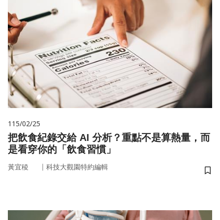
115/02/25
把飲食紀錄交給 AI 分析？重點不是算熱量，而
是看穿你的「飲食習慣」
｜
黃宜稜
科技大觀園特約編輯
儲