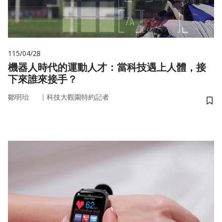
115/04/28
機器人時代的運動人才：當科技遇上人體，接
下來誰來接手？
｜
鄒明珆
科技大觀園特約記者
儲