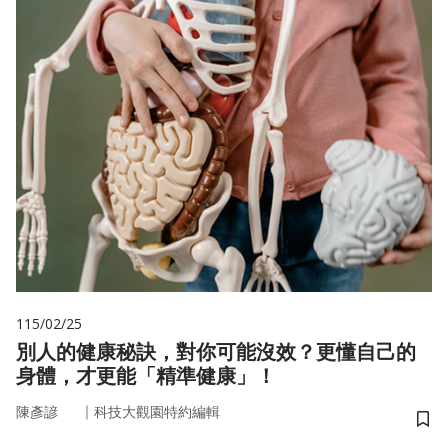
115/02/25
別人的健康秘訣，對你可能沒效？更懂自己的
身體，才更能「精準健康」！
｜
陳彥諺
科技大觀園特約編輯
儲