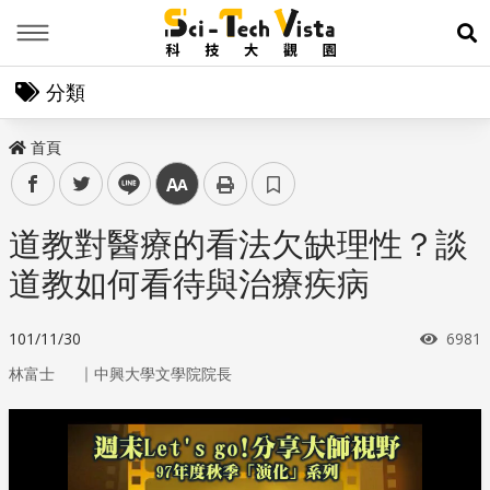
Menu
展
分類
首頁
facebook
twitter
line
中
道教對醫療的看法欠缺理性？談
道教如何看待與治療疾病
瀏覽
101/11/30
6981
｜
林富士
中興大學文學院院長