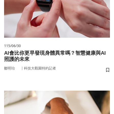
115/06/30
AI會比你更早發現身體異常嗎？智慧健康與AI
照護的未來
｜
鄒明珆
科技大觀園特約記者
儲