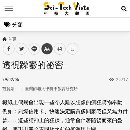
Menu
展
分類
首頁
facebook
twitter
line
中
透視躁鬱的祕密
瀏覽次
99/02/06
20717
｜
范賢娟
臺灣師範大學科學教育研究所
報紙上偶爾會出現一些令人難以想像的瘋狂購物舉動，
例如：刷爆信用卡、快速決定購買多間豪宅但又無力付
款……這些精神上的狂躁，通常會伴著隨後而來的憂
鬱，表現出完全不同於之前的低潮與封閉。