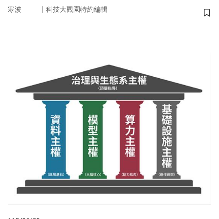
｜
寒波
科技大觀園特約編輯
儲