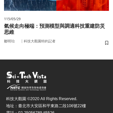
115/05/29
氣候走向極端：預測模型與調適科技重建防災
思維
｜
鄒明珆
科技大觀園特約記者
儲
科技大觀園 ©2020 All Rights Reserved.
地址：臺北市大安區和平東路二段106號22樓
電話：02-25056789 #5526