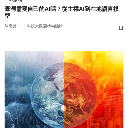
115/06/30
臺灣需要自己的AI嗎？從主權AI到在地語言模
型
｜
陳彥諺
科技大觀園特約編輯
儲