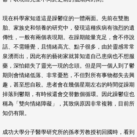
現在科學家知道這是躁鬱症的一體兩面。先前在雙胞
胎、家族史和領養的研究中，發現這種疾病有強烈的遺
傳性，一般有兩個表現期。在躁期能量充足，會不停說
話、不需睡覺，且情緒高亢、點子很多，由於靈感常常
泉湧而出，因此有的藝術家就算知道自己患病也不想服
藥，深怕錯失了靈光一現的念頭。但是同一個人到了鬱
期則會情緒低落、非常憂愁，不但對所有事物都失去興
趣，甚至想自殺。患者會在幾個星期左右的時間從躁期
掉落到鬱期，有時候還會交替數個循環。因此躁鬱症也
稱為「雙向情緒障礙」，其致病原因非常複雜，目前所
知仍有限。
成功大學分子醫學研究所的孫孝芳教授初回國時，看到