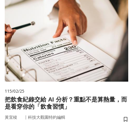
115/02/25
把飲食紀錄交給 AI 分析？重點不是算熱量，而
是看穿你的「飲食習慣」
｜
黃宜稜
科技大觀園特約編輯
儲