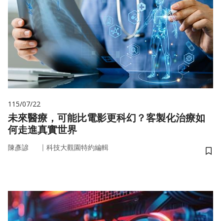
115/07/22
未來醫療，可能比電影更科幻？客製化治療如
何走進真實世界
｜
陳彥諺
科技大觀園特約編輯
儲