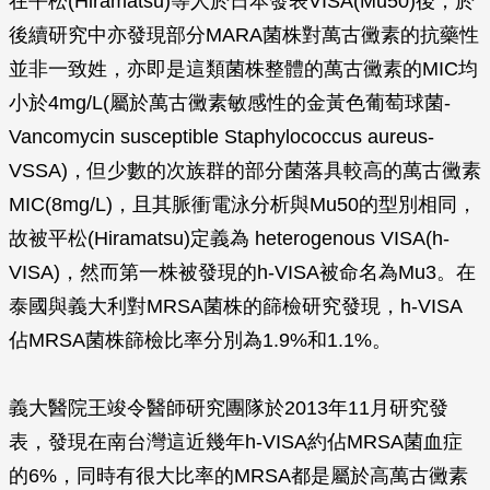
在平松(Hiramatsu)等人於日本發表VISA(Mu50)後，於
後續研究中亦發現部分MARA菌株對萬古黴素的抗藥性
並非一致姓，亦即是這類菌株整體的萬古黴素的MIC均
小於4mg/L(屬於萬古黴素敏感性的金黃色葡萄球菌-
Vancomycin susceptible
Staphylococcus aureus-
VSSA)
，
但少數的次族群的部分菌落具較高的萬古黴素
MIC(8mg/L)，且其脈衝電泳分析與Mu50的型別相同，
故被平松(Hiramatsu)定義為 heterogenous VISA(h-
VISA)，然而第一株被發現的h-VISA被命名為Mu3。在
泰國與義大利對MRSA菌株的篩檢研究發現，h-VISA
佔MRSA菌株篩檢比率分別為1.9%和1.1%。
義大醫院王竣令醫師研究團隊於2013年11月研究發
表，發現在南台灣這近幾年h-VISA約佔MRSA菌血症
的6%，同時有很大比率的MRSA都是屬於高萬古黴素