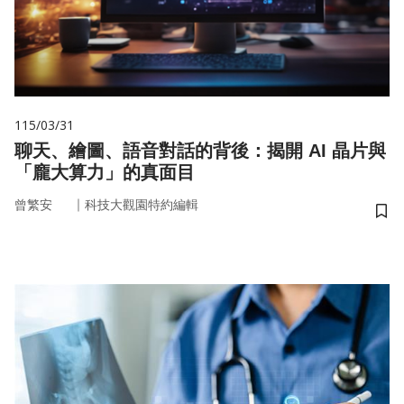
115/03/31
聊天、繪圖、語音對話的背後：揭開 AI 晶片與
「龐大算力」的真面目
｜
曾繁安
科技大觀園特約編輯
儲