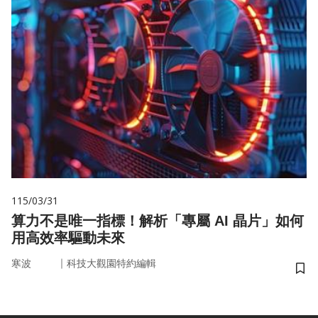
115/03/31
算力不是唯一指標！解析「專屬 AI 晶片」如何
用高效率驅動未來
｜
寒波
科技大觀園特約編輯
儲