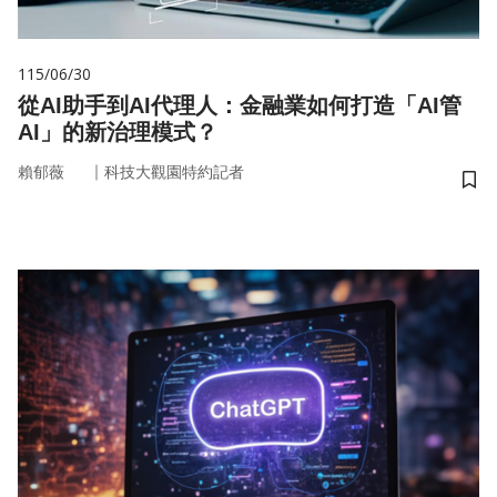
115/06/30
從AI助手到AI代理人：金融業如何打造「AI管
AI」的新治理模式？
｜
賴郁薇
科技大觀園特約記者
儲