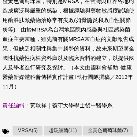
金黃色葡萄球菌，特別是MRSA，在台灣與世界各地均
造成廣泛與嚴重的感染，根據經驗與藥物敏感度試驗使
用醣胜肽類藥物治療常有失敗(如骨髓炎和敗血性關節
炎等)。由於MRSA為台灣地區院內感染與社區感染菌
血症主要菌種，雖先前有關MRSA菌血症的文獻報告成
果，但缺乏相關性與集中趨勢的資料，故未來期望將全
國性抗藥性病株資料庫以及臨床資料的建立，以提供國
人及學者進行研究及探討。
（本文由國科會補助｢健康
醫藥新媒體科普傳播實作計畫｣執行團隊撰稿／2013年
11月）
責任編輯：
黃耿祥
｜義守大學學士後中醫學系
MRSA(5)
超級細菌(11)
金黃色葡萄球菌(7)