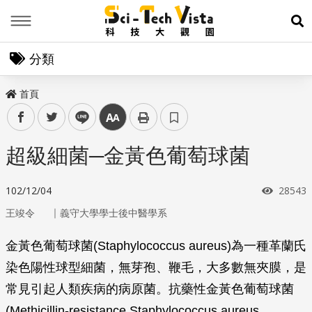
Menu
展
分類
首頁
facebook
twitter
line
中
超級細菌─金黃色葡萄球菌
瀏覽次
102/12/04
28543
｜
王竣令
義守大學學士後中醫學系
金黃色葡萄球菌(
Staphylococcus aureus
)為一種革蘭氏
染色陽性球型細菌，無芽孢、鞭毛，大多數無夾膜，是
常見引起人類疾病的病原菌。抗藥性金黃色葡萄球菌
(Methicillin-resistance
Staphylococcus aureus
，