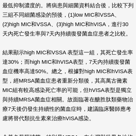
最低抑制濃度的。將病患與細菌資料結合後，比較下列
三組不同細菌感染的預後，(1)low MIC和VSSA、
(2)high MIC和VSSA、(3)high MIC和hVISA，進行30
天內死亡發生率與7天內持續復發菌血症患者之比較。
結果顯示high MIC和VSSA 表型這一組，其死亡發生率
達30%；而high MIC和hVISA表型，7天內持續復發菌
血症機率高達50%。總之，根據對high MIC和hVISA表
型，經MRSA菌血症患者重新分類後，其高萬古黴素
MIC組有較高感染死亡率的可能，但hVISA表型是獨立
與持續MRSA菌血症相關。故面臨著在醣胜肽類藥物治
療7天後仍發生持續性的菌血症時，建議臨床醫師應考
慮將替代類抗生素來治療hVISA感染。