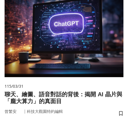
115/03/31
聊天、繪圖、語音對話的背後：揭開 AI 晶片與
「龐大算力」的真面目
｜
曾繁安
科技大觀園特約編輯
儲