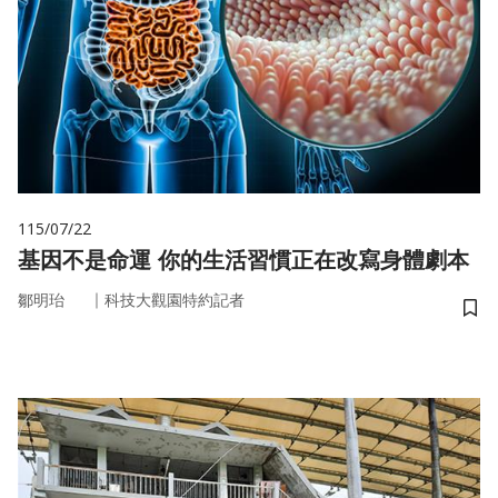
115/07/22
基因不是命運 你的生活習慣正在改寫身體劇本
｜
鄒明珆
科技大觀園特約記者
儲