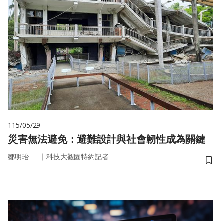
115/05/29
災害無法避免：避難設計與社會韌性成為關鍵
｜
鄒明珆
科技大觀園特約記者
儲