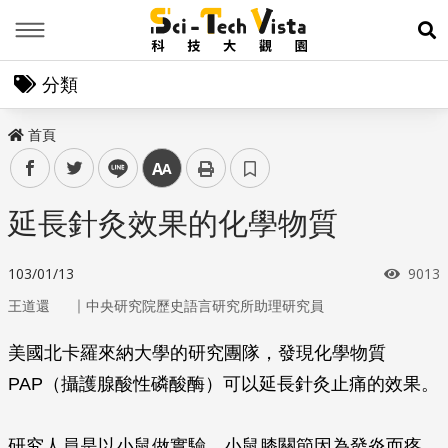
Menu
展
分類
首頁
facebook
twitter
line
中
延長針灸效果的化學物質
瀏覽
103/01/13
9013
｜
王道還
中央研究院歷史語言研究所助理研究員
美國北卡羅來納大學的研究團隊，發現化學物質
PAP（攝護腺酸性磷酸酶）可以延長針灸止痛的效果。
研究人員是以小鼠做實驗。小鼠膝關節因為發炎而疼