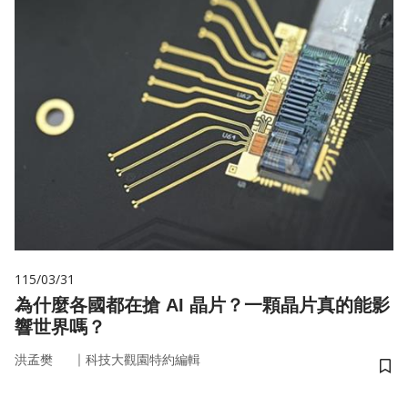
115/03/31
為什麼各國都在搶 AI 晶片？一顆晶片真的能影
響世界嗎？
｜
洪孟樊
科技大觀園特約編輯
儲