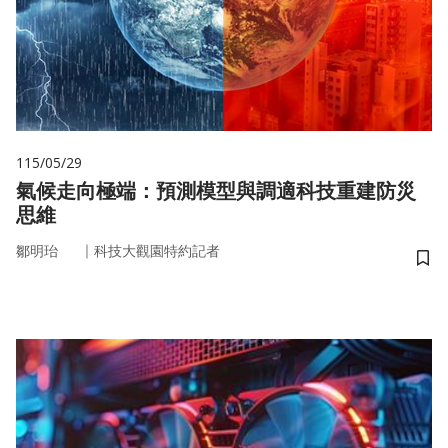
115/05/29
氣候走向極端：預測模型與調適科技重建防災
思維
｜
鄒明珆
科技大觀園特約記者
儲