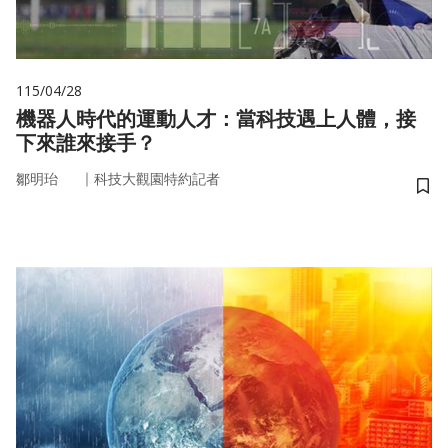
115/04/28
機器人時代的運動人才：當科技遇上人體，接
下來誰來接手？
｜
鄒明珆
科技大觀園特約記者
儲