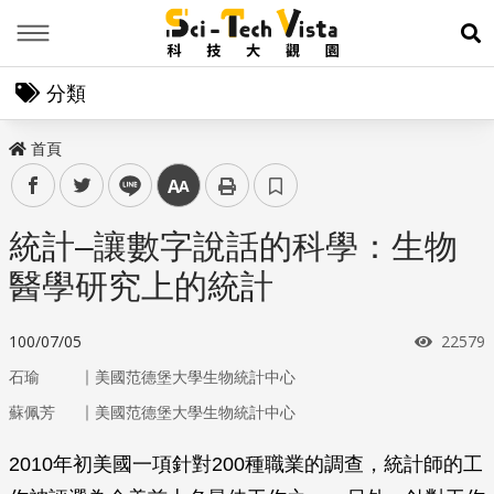
Menu
展
分類
首頁
facebook
twitter
line
中
統計–讓數字說話的科學：生物
醫學研究上的統計
瀏覽次
100/07/05
22579
｜
石瑜
美國范德堡大學生物統計中心
｜
蘇佩芳
美國范德堡大學生物統計中心
2010年初美國一項針對200種職業的調查，統計師的工