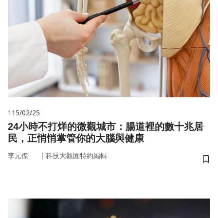
115/02/25
24小時不打烊的微觀城市：腸道裡的數十兆居
民，正悄悄掌管你的大腦與健康
｜
李元傑
科技大觀園特約編輯
儲