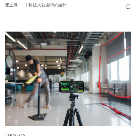
｜
陳玉鳳
科技大觀園特約編輯
儲
115/04/28