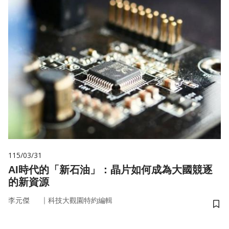
115/03/31
AI時代的「新石油」：晶片如何成為大國競逐
的新資源
｜
李元傑
科技大觀園特約編輯
儲