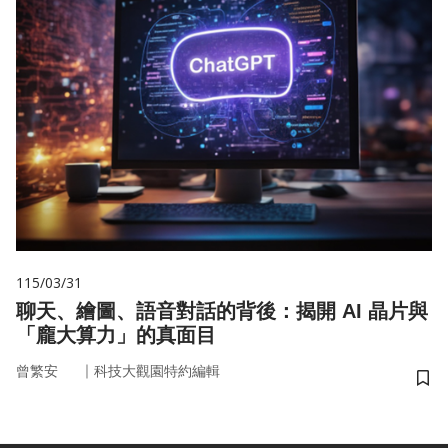
115/03/31
聊天、繪圖、語音對話的背後：揭開 AI 晶片與
「龐大算力」的真面目
｜
曾繁安
科技大觀園特約編輯
儲