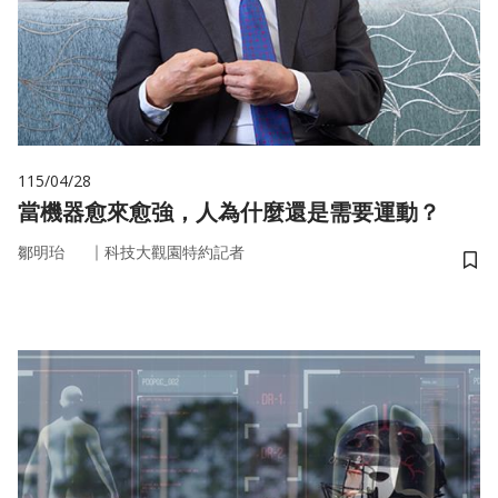
115/04/28
當機器愈來愈強，人為什麼還是需要運動？
｜
鄒明珆
科技大觀園特約記者
儲