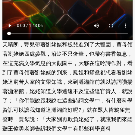
天晴朗，豐兒帶著劉姥姥和板兒進到了大觀園，賈母領
著劉姥姥四處參觀，沿途不只奢華，也帶有書香氣息，
在這充滿文學氣息的大觀園中，大夥在這吟詩作對，看
到了賈母領著劉姥姥的到來，鳳姐和鴛鴦都想看看劉姥
姥這窮苦人家的文學知識，來到瀟湘館前就以詩詞讚揚
著瀟湘館，姥姥知道文學遠遠不及這些達官貴人，就說
了；「你們能說跟我說在這些詩詞文學中，有什麼科學
資訊可以讓我知道這瀟湘館好呢?」就在眾人皆鴉雀無
聲時，賈母說：「大家別再欺負姥姥了，就讓我們來聽
聽王偉勇老師告訴我們文學中有那些科學資料