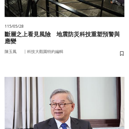
115/05/28
斷層之上看見風險 地震防災科技重塑預警與
應變
｜
陳玉鳳
科技大觀園特約編輯
儲