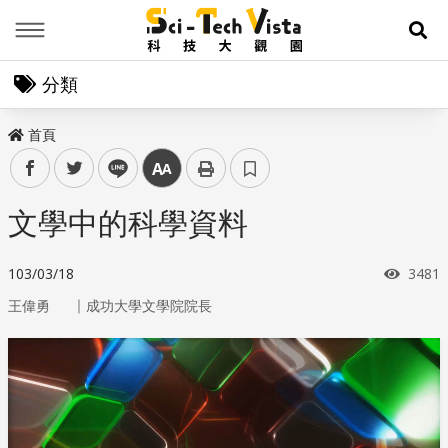
Menu
展
分類
首頁
facebook
twitter
line
中
文學中的科學資料
瀏覽
103/03/18
3481
｜
王偉勇
成功大學文學院院長