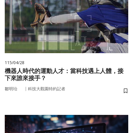
115/04/28
機器人時代的運動人才：當科技遇上人體，接
下來誰來接手？
｜
鄒明珆
科技大觀園特約記者
儲