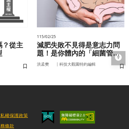
115/02/25
嗎？從主
減肥失敗不見得是意志力問
型
題！是你體內的「細菌管
回
家」在幫你囤油
｜
洪孟樊
科技大觀園特約編輯
儲存書籤
儲
隱私權保護政策
服務條款