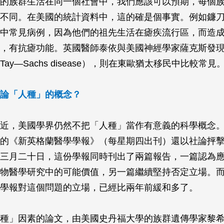
的族群生活在同一個社會中，我們應該可以預期，每個
不同。在美國的統計資料中，這的確是個事實。例如鐮
中常見病例，因為他們的祖先生活在瘧疾流行區，而造
，有抗瘧功能。英國醫師泰依與美國神經學家薩克斯發
ay—Sachs disease），則在東歐猶太移民中比較常見
論「人種」的概念？
近，美國學界仍然不把「人種」當作有意義的科學概念
的《新英格蘭醫學學報》（每星期四出刊）還以社論抨
三月二十日，這份學報同時刊出了兩篇報告，一篇認為
物醫學研究中的可能價值，另一篇繼續堅持否定立場。
學報對這個問題的立場，已經比兩年前緩和多了。
種」因素的論文，由美國史丹福大學的族群遺傳學家黎希（