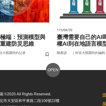
115/06/30
極端：預測模型與
臺灣需要自己的AI
重建防災思維
權AI到在地語言模
｜
技大觀園特約記者
陳彥諺
科技大觀園特約編輯
儲存書籤
OPEN
2020 All Rights Reserved.
北市大安區和平東路二段106號22樓