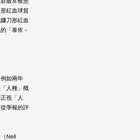
族群最常罹患
刀形紅血球貧
成鐮刀形紅血
現的「泰依－
。
。例如兩年
擊「人種」概
應正視「人
而從學報的評
Neil