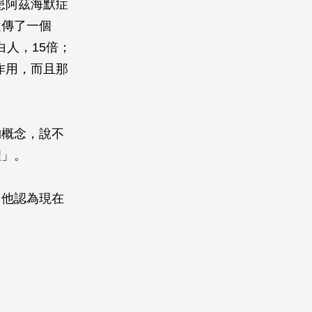
患阿茲海默症
遺傳了一個
白人，15倍；
作用，而且那
物概念，說不
理」。
，他認為現在