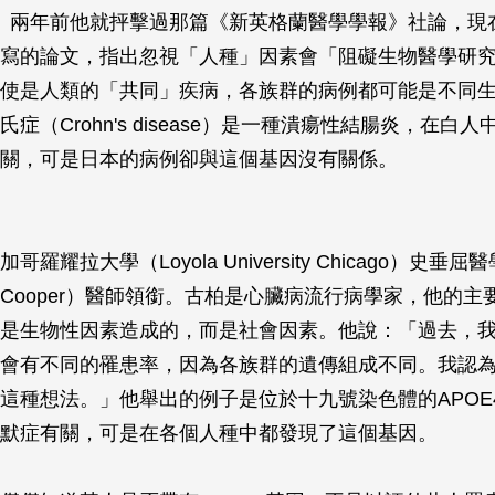
領銜。兩年前他就抨擊過那篇《新英格蘭醫學學報》社論，現
寫的論文，指出忽視「人種」因素會「阻礙生物醫學研
使是人類的「共同」疾病，各族群的病例都可能是不同
症（Crohn's disease）是一種潰瘍性結腸炎，在白
關，可是日本的病例卻與這個基因沒有關係。
羅耀拉大學（Loyola University Chicago）史垂
d C. Cooper）醫師領銜。古柏是心臟病流行病學家，他的
是生物性因素造成的，而是社會因素。他說：「過去，
會有不同的罹患率，因為各族群的遺傳組成不同。我認
這種想法。」他舉出的例子是位於十九號染色體的APOE
默症有關，可是在各個人種中都發現了這個基因。