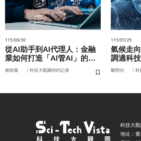
115/06/30
115/05/29
從AI助手到AI代理人：金融
氣候走向
業如何打造「AI管AI」的新
調適科技
治理模式？
｜
｜
賴郁薇
科技大觀園特約記者
鄒明珆
科
儲存書籤
科技大觀園 ©
地址：臺