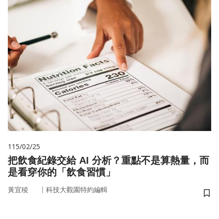
115/02/25
把飲食紀錄交給 AI 分析？重點不是算熱量，而
是看穿你的「飲食習慣」
｜
黃宜稜
科技大觀園特約編輯
儲