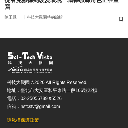
從看見數據到改變表現 職棒教練角色正在重
寫
｜
陳玉鳳
科技大觀園特約編輯
儲
科技大觀園 ©2020 All Rights Reserved.
地址：臺北市大安區和平東路二段106號22樓
電話：02-25056789 #5526
信箱：nstcstv@gmail.com
隱私權保護政策