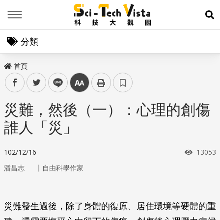
Menu
展
分類
首頁
facebook
twitter
line
中
災難，然後（一）：心理的創傷
誰人「災」
瀏覽次
102/12/16
13053
｜
潘昌志
自由科學作家
災難發生過後，除了身體的復原、居住環境等硬體的重