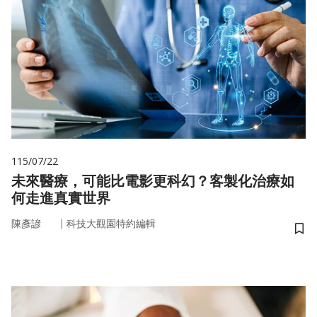
115/07/22
未來醫療，可能比電影更科幻？客製化治療如
何走進真實世界
｜
陳彥諺
科技大觀園特約編輯
儲