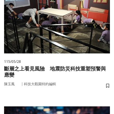
115/05/28
斷層之上看見風險 地震防災科技重塑預警與
應變
｜
陳玉鳳
科技大觀園特約編輯
儲