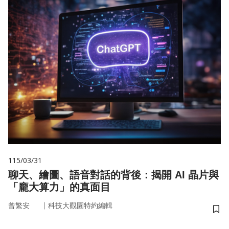
115/03/31
聊天、繪圖、語音對話的背後：揭開 AI 晶片與
「龐大算力」的真面目
｜
曾繁安
科技大觀園特約編輯
儲