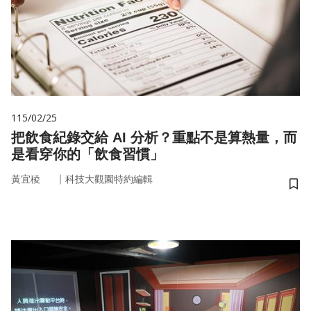
115/02/25
把飲食紀錄交給 AI 分析？重點不是算熱量，而
是看穿你的「飲食習慣」
｜
黃宜稜
科技大觀園特約編輯
儲