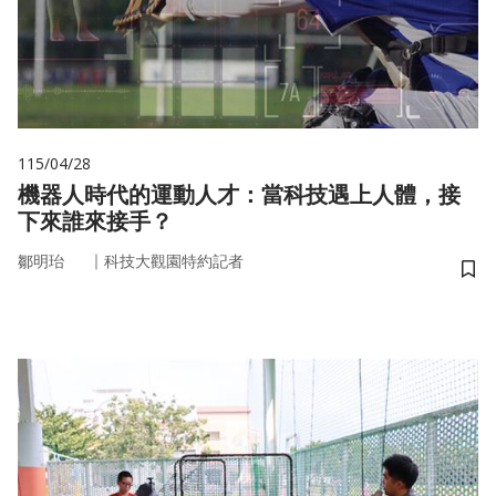
115/04/28
機器人時代的運動人才：當科技遇上人體，接
下來誰來接手？
｜
鄒明珆
科技大觀園特約記者
儲