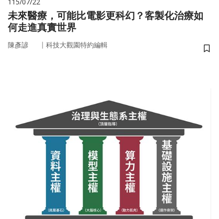
115/07/22
未來醫療，可能比電影更科幻？客製化治療如
何走進真實世界
｜
陳彥諺
科技大觀園特約編輯
儲