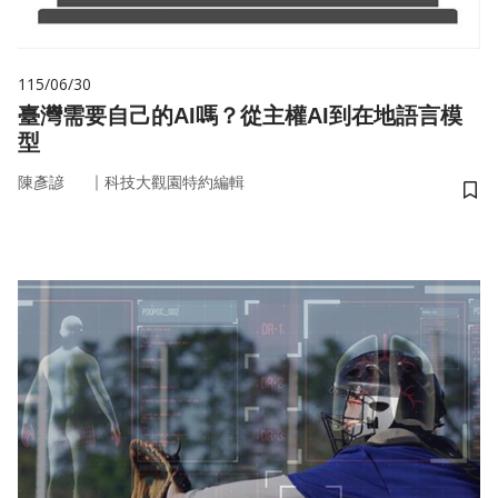
115/06/30
臺灣需要自己的AI嗎？從主權AI到在地語言模
型
｜
陳彥諺
科技大觀園特約編輯
儲