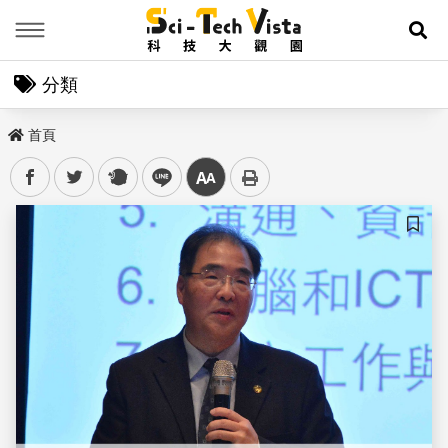
Menu
展
分類
首頁
facebook
twitter
plurk
line
中
儲存