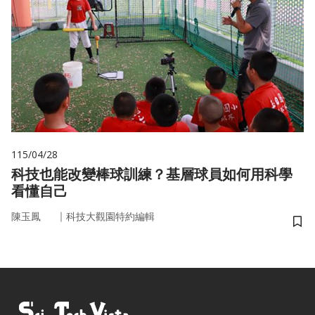
115/04/28
科技也能改變棒球訓練？基層球員如何用科學
看懂自己
｜
陳玉鳳
科技大觀園特約編輯
儲