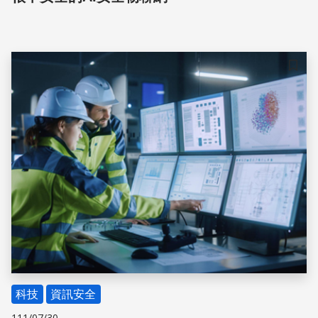
儲存
科技
資訊安全
111/07/30