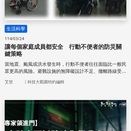
生活科學
114/03/24
讓每個家庭成員都安全 行動不便者的防災關
鍵策略
當地震、颱風或洪水發生時，行動不便者往往面臨比一般民
眾更高的風險。避難設施的無障礙設計不足、撤離路線受
阻、缺乏即時協助等問題，都可能讓他們在關鍵時刻陷入困
｜
艾登
科技大觀園特約編輯
境。 以輪椅使用者為例，在地震發生時，他們無法像一般
人迅速躲進桌下，因此建議採取『固定、掩護、穩住』的應
變措施。然而，研究發現，若地震強度過大，輪椅可能因震
動而滑動，反而增加危險。除了輪椅使用者以外，聽障者在
儲存
警報傳遞過程中，可能因無法即時接收資訊而錯失最佳應變
時間，視障者則可能因環境變動無法適應新路線，增加避難
困難，防災這件事，可以如何更包容呢？