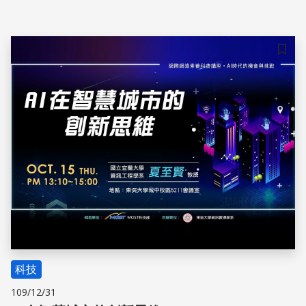
扣。你也是恨不得讓「塞車」這個詞消失在這世界上的人
嗎？自動駕駛或許能幫你達成心願喔！感到好奇的話，那就
繼續看下去吧！
儲存
科技
109/12/31