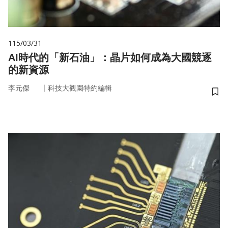
115/03/31
AI時代的「新石油」：晶片如何成為大國競逐
的新資源
｜
李元傑
科技大觀園特約編輯
儲