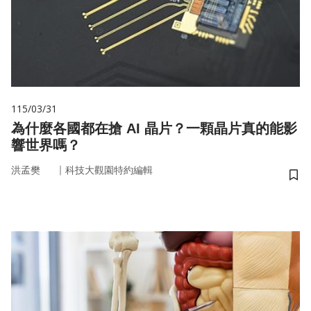
115/03/31
為什麼各國都在搶 AI 晶片？一顆晶片真的能影
響世界嗎？
｜
洪孟樊
科技大觀園特約編輯
儲