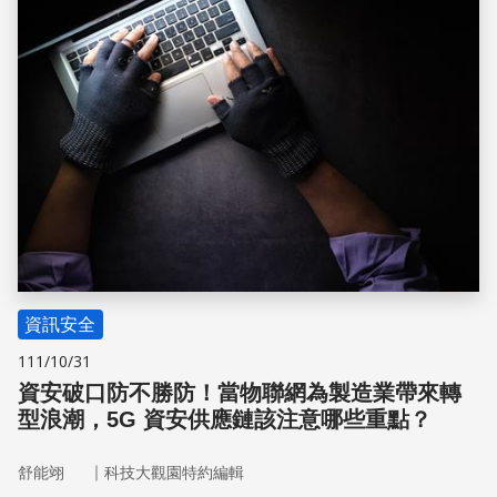
資訊安全
111/10/31
資安破口防不勝防！當物聯網為製造業帶來轉
型浪潮，5G 資安供應鏈該注意哪些重點？
｜
舒能翊
科技大觀園特約編輯