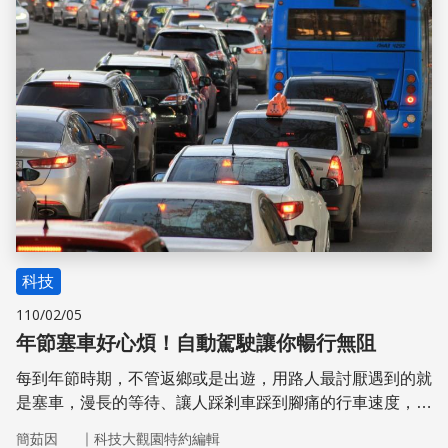
科技
110/02/05
年節塞車好心煩！自動駕駛讓你暢行無阻
每到年節時期，不管返鄉或是出遊，用路人最討厭遇到的就
是塞車，漫長的等待、讓人踩剎車踩到腳痛的行車速度，抑
或是被汽車廢煙包圍的感覺，本是愉悅心情恐怕都大打折
｜
簡茹因
科技大觀園特約編輯