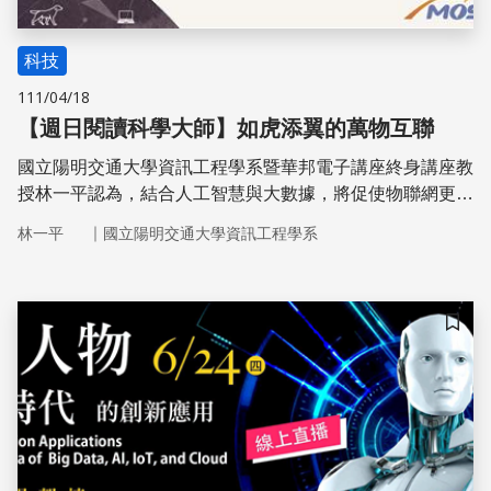
科技
111/04/18
【週日閱讀科學大師】如虎添翼的萬物互聯
國立陽明交通大學資訊工程學系暨華邦電子講座終身講座教
授林一平認為，結合人工智慧與大數據，將促使物聯網更具
效率與精準，他與團隊自主研發的物聯網平台已被廣泛運用
｜
林一平
國立陽明交通大學資訊工程學系
且商轉在多種場域，包括智慧農業AgriTalk、智慧養殖
FishTalk、等，為產業創造更多可能性。
儲存