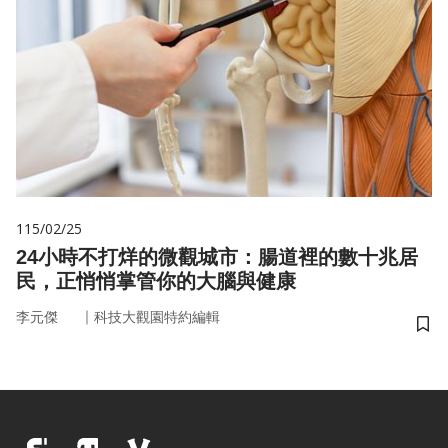
115/02/25
24小時不打烊的微觀城市：腸道裡的數十兆居
民，正悄悄掌管你的大腦與健康
｜
李元傑
科技大觀園特約編輯
儲