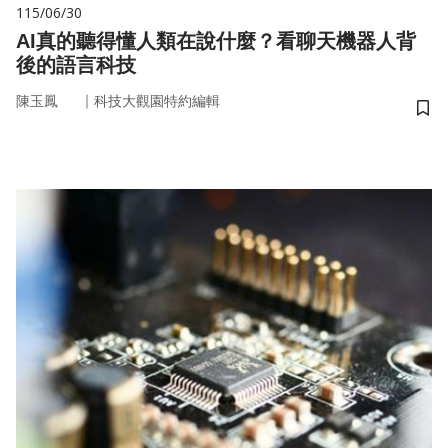
115/06/30
AI真的聽得懂人類在說什麼？看聊天機器人背
後的語言科技
｜
陳玉鳳
科技大觀園特約編輯
儲