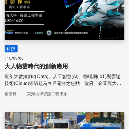
科技
110/09/06
大人物雲時代的創新應用
近年大數據(Big Data)、人工智慧(AI)、物聯網(IoT)與雲端
技術(Cloud)等議題為各界關注之焦點，政府、企業與大學
均朝此趨勢發展及挑戰，以獲取和提供更便利有用的各項數
｜
楊朝棟
東海大學資訊工程學系
據資料暨應用與資訊服務。本專題演講將介紹東海大學如何
利用大數據、人工智慧、物聯網與雲端計算等新技術建置智
慧校園(Smart Campus)的應用與服務
儲存