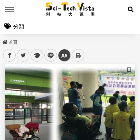
Menu
展
分類
首頁
facebook
twitter
plurk
line
中
儲存