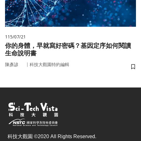
115/07/21
你的身體，早就寫好密碼？基因定序如何閱讀
生命說明書
｜
陳彥諺
科技大觀園特約編輯
儲
科技大觀園 ©2020 All Rights Reserved.