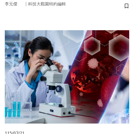
｜
李元傑
科技大觀園特約編輯
儲
115/07/21