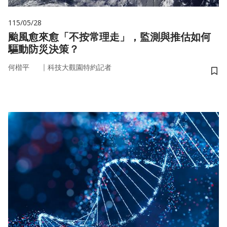
115/05/28
颱風愈來愈「不按常理走」，監測與推估如何
驅動防災決策？
｜
何楷平
科技大觀園特約記者
儲