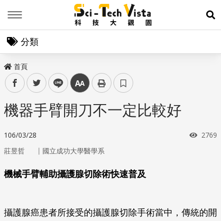
Menu
展
分類
首頁
facebook
twitter
line
中
機器手臂開刀不一定比較好
瀏覽
106/03/28
2769
｜
莊昱哲
國立成功大學醫學系
機械手臂輔助攝護腺切除術快速普及
攝護腺癌患者所接受的攝護腺切除手術當中，傳統的開