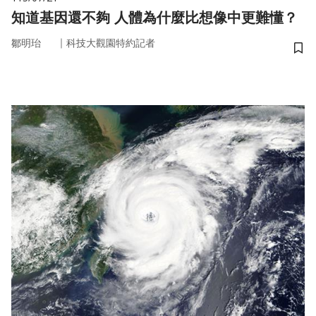
知道基因還不夠 人體為什麼比想像中更難懂？
｜
鄒明珆
科技大觀園特約記者
儲