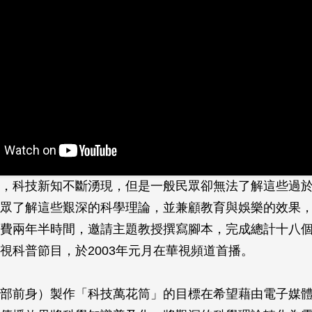
，科技新知不斷湧現，但是一般民眾卻無法了解這些過
眾了解這些艱深的科學理論，並兼顧教育與娛樂的效果
費兩年半時間，邀請主題教授撰寫腳本，完成總計十八
視科普節目，於2003年元月在華視頻道首播。
部前身）製作「科技萬花筒」的目標在希望藉由電子媒