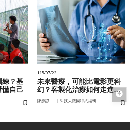
115/07/22
訓練？基
未來醫療，可能比電影更科
看懂自己
幻？客製化治療如何走進真
回
實世界
｜
陳彥諺
科技大觀園特約編輯
儲存書籤
儲