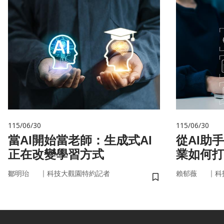
115/06/30
115/06/30
當AI開始當老師：生成式AI
從AI助
正在改變學習方式
業如何打
治理模式
｜
｜
鄒明珆
科技大觀園特約記者
賴郁薇
科
儲存書籤