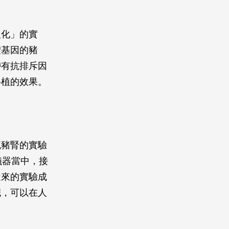
人化」的實
體基因的豬
帶有抗排斥因
移植的效果。
流豬腎的實驗
儀器當中，接
近來的實驗成
臟，可以在人