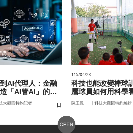
115/04/28
手到AI代理人：金融
科技也能改變棒球
造「AI管AI」的新
層球員如何用科學
？
｜
技大觀園特約記者
陳玉鳳
科技大觀園特約編輯
儲存書籤
OPEN