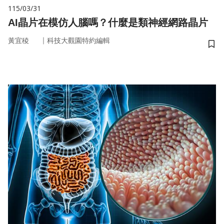
115/03/31
AI晶片在模仿人腦嗎？什麼是類神經網路晶片
｜
黃宜稜
科技大觀園特約編輯
儲