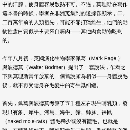
中的汗腺，使身體容易散熱不可。不過，莫理斯在寫作
這本書的時候，學者在非洲蒐集到的證據卻顯示，二、
三百萬年前的人類祖先，可能不靠打獵維生，他們的動
物性蛋白質似乎主要來自腐肉——其他肉食動物吃剩
的。
今年八月初，英國演化生物學家佩葛（Mark Pagel）
與波德莫（Walter Bodmer）提出了一套說法，乍看之
下與莫理斯當年放棄的一個舊說頗為相似——身體脫毛
後，就不再受隱身在毛髮中的寄生蟲糾纏。
首先，佩葛與波德莫考察了五千種左右現生哺乳類，發
現只有象、犀牛、河馬、海牛、豬、鯨豚、裸鼠
（naked mole-rats）體毛稀少或沒有體毛。也就是