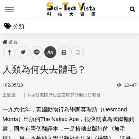
Menu
展
分類
首頁
facebook
twitter
line
中
人類為何失去體毛？
瀏覽次
102/05/20
22447
｜
王道還
中央研究院歷史語言研究所助理研究員
一九六七年，英國動物行為學家莫理斯（Desmond
Morris）出版的The Naked Ape，很快就成為國際暢銷
書，國內有兩個翻譯本，一是拾穗出版社的《無毛
猿》，另一本是純文學出版社推出的《裸猿》。這是一