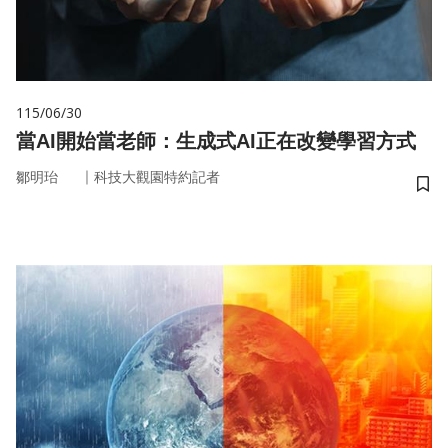
115/06/30
當AI開始當老師：生成式AI正在改變學習方式
｜
鄒明珆
科技大觀園特約記者
儲