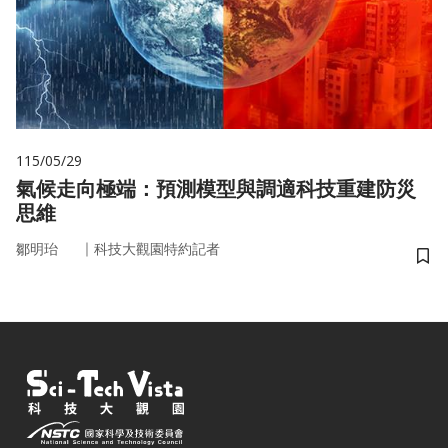
115/05/29
氣候走向極端：預測模型與調適科技重建防災
思維
｜
鄒明珆
科技大觀園特約記者
儲