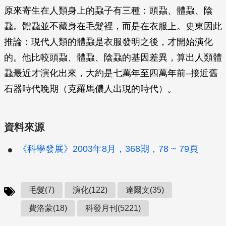
原來寄生在人類身上的蝨子有三種：頭蝨、體蝨、陰
蝨。體蝨並不藏身在毛髮裡，而是在衣服上。史東因此
推論：現代人類的體蝨是衣服發明之後，才開始演化
的。他比較頭蝨、體蝨、陰蝨的基因差異，算出人類體
蝨最近才演化出來，大約是七萬年至四萬年前–接近舊
石器時代晚期（克羅馬儂人出現的時代）。
資料來源
《科學發展》2003年8月，368期，78 ~ 79頁
毛髮(7)
演化(122)
達爾文(35)
費洛蒙(18)
科發月刊(5221)