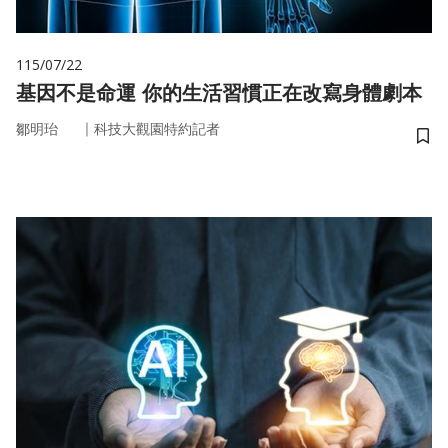
115/07/22
基因不是命運 你的生活習慣正在改寫身體劇本
｜
鄒明珆
科技大觀園特約記者
儲