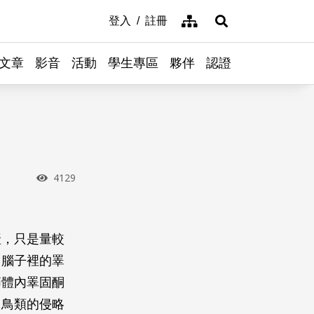
網站導覽
登入
註冊
展開搜尋
文章
影音
活動
學生專區
夥伴
認證
瀏覽次數
4129
產，只是量較
、腦子裡的睪
節體內睪固酮
、鳥類的侵略