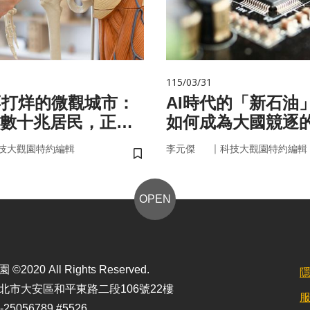
115/03/31
不打烊的微觀城市：
AI時代的「新石油
數十兆居民，正悄
如何成為大國競逐
的大腦與健康
｜
技大觀園特約編輯
李元傑
科技大觀園特約編輯
儲存書籤
OPEN
2020 All Rights Reserved.
北市大安區和平東路二段106號22樓
25056789 #5526