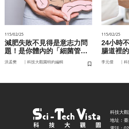
115/02/25
115/02/25
減肥失敗不見得是意志力問
24小時
題！是你體內的「細菌管
腸道裡的
家」在幫你囤油
悄掌管你
｜
｜
洪孟樊
科技大觀園特約編輯
李元傑
科
儲存書籤
科技大觀園 ©
地址：臺
電話：02-