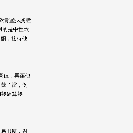
軟膏塗抹胸膛
用的是中性軟
固酮，接待他
高值，再讓他
直截了當，例
加幾組算幾
容易出錯，對