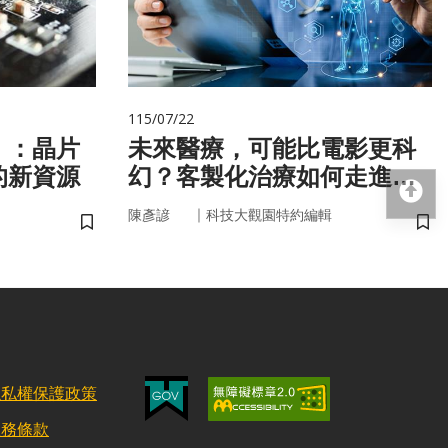
115/07/22
」：晶片
未來醫療，可能比電影更科
的新資源
幻？客製化治療如何走進真
回
實世界
｜
陳彥諺
科技大觀園特約編輯
儲存書籤
儲
隱私權保護政策
服務條款