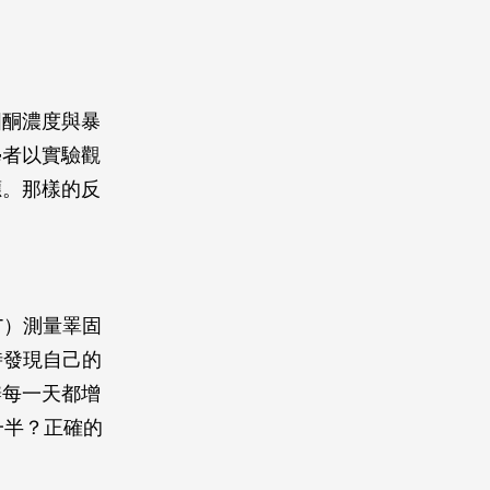
固酮濃度與暴
學者以實驗觀
應。那樣的反
T）測量睪固
時發現自己的
瓣每一天都增
一半？正確的