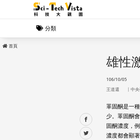
分類
首頁
雄性
106/10/05
｜
王道還
中央
睪固酮是一種
少。睪固酮會
facebook
固酮濃度，例
twitter
濃度都會顯著