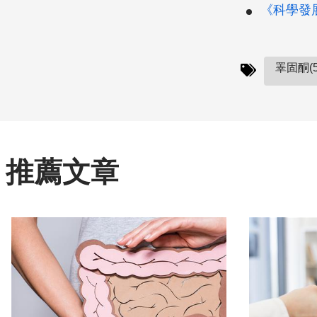
《科學發展》
睪固酮(5
推薦文章