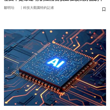
｜
鄒明珆
科技大觀園特約記者
儲