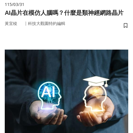
115/03/31
AI晶片在模仿人腦嗎？什麼是類神經網路晶片
｜
黃宜稜
科技大觀園特約編輯
儲