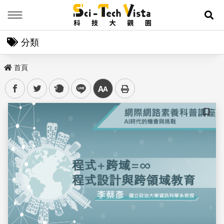
Menu
展
分類
首頁
facebook
twitter
plurk
line
中
儲存