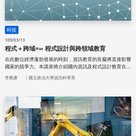
科技
109/03/13
程式＋跨域=∞ 程式設計與跨領域教育
在此數位經濟蓬勃發展的時刻，資訊教育的良窳將直接影響
國家的競爭力。本講座將介紹國內資訊及程式設計教育在各
級教育制度的發展現況，並期許能透過具備程式設計能力的
｜
李蔡彥
國立政治大學資訊科學系
跨領域教育，為我國數位經濟的發展，奠定人才培育的基
礎。
儲存