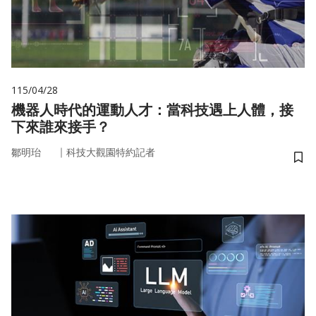
115/04/28
機器人時代的運動人才：當科技遇上人體，接
下來誰來接手？
｜
鄒明珆
科技大觀園特約記者
儲