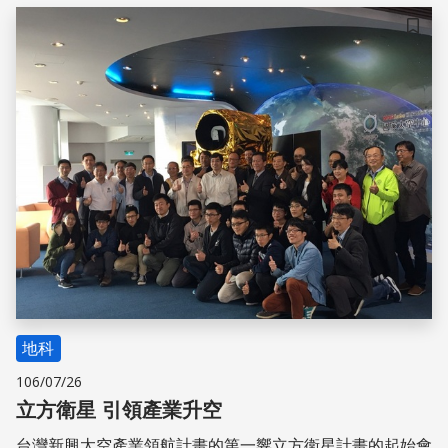
儲存
地科
106/07/26
立方衛星 引領產業升空
台灣新興太空產業領航計畫的第一響立方衛星計畫的起始會