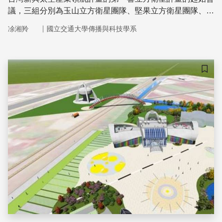
議，三組分別為玉山立方衛星團隊、堅果立方衛星團隊、
IDEASSat衛星團隊，負責製造立方衛星的國內團隊在此次
｜
凃湘羚
國立交通大學傳播與科技學系
國家太空中心所提供的產業、學術、研究交流與合作的平
台，共同推動國內太空產業的發展，開啟國人立方衛星夢想
升空的契機
儲存