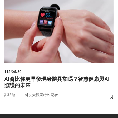
115/06/30
AI會比你更早發現身體異常嗎？智慧健康與AI
照護的未來
｜
鄒明珆
科技大觀園特約記者
儲