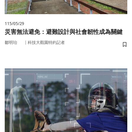
115/05/29
災害無法避免：避難設計與社會韌性成為關鍵
｜
鄒明珆
科技大觀園特約記者
儲