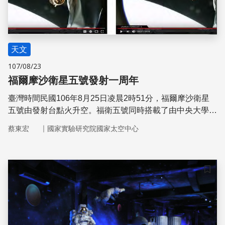
天文
107/08/23
福爾摩沙衛星五號發射一周年
臺灣時間民國106年8月25日凌晨2時51分，福爾摩沙衛星
五號由發射台點火升空。福衛五號同時搭載了由中央大學太
空科學研究所團隊所研發的先進電離層探測儀科學酬載，先
｜
蔡東宏
國家實驗研究院國家太空中心
進電離層探測儀也在9月7日的第198軌道成功開啟，並由中
央大學研發團隊展開健康狀態確認與功能檢測。目前每天均
可穩定蒐集超過100 MB之高品質電離層參數，提供中央大
學科學資料處理中心使用。
儲存