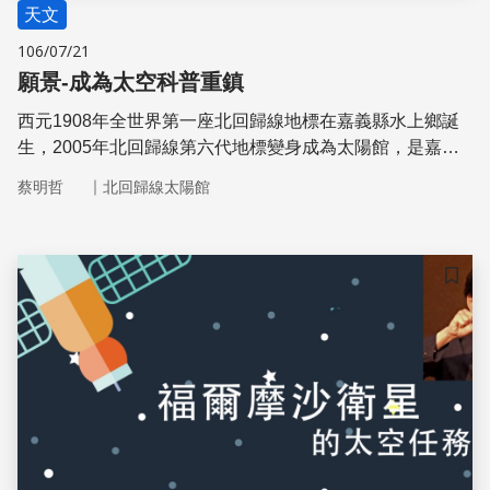
天文
106/07/21
願景-成為太空科普重鎮
西元1908年全世界第一座北回歸線地標在嘉義縣水上鄉誕
生，2005年北回歸線第六代地標變身成為太陽館，是嘉義
縣推動科普活動的基地。未來，2018年太陽館第二園區即
｜
蔡明哲
北回歸線太陽館
將誕生，主體建築是以台灣「福爾摩沙一號衛星」的外觀為
設計發想，以太空、綠能、太陽觀測為發展目標，希望打造
出雲、嘉、南的太空科普的發展重鎮
儲存