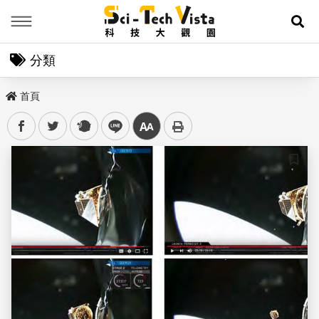
Menu
展
分類
首頁
facebook
twitter
plurk
line
中
儲存