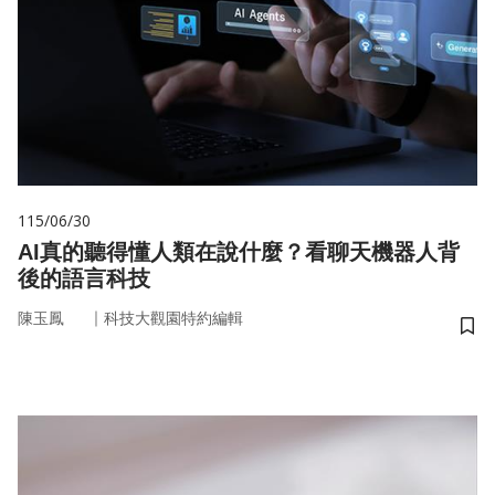
115/06/30
AI真的聽得懂人類在說什麼？看聊天機器人背
後的語言科技
｜
陳玉鳳
科技大觀園特約編輯
儲