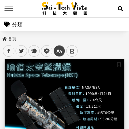
Menu
展
分類
首頁
facebook
twitter
plurk
line
中
儲存