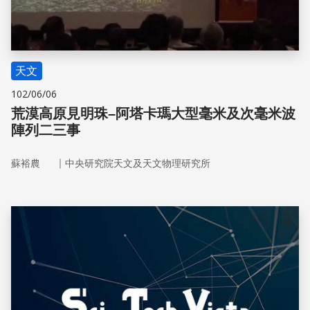
天文
102/06/06
荒漠高原見明珠–阿塔卡瑪大型毫米及次毫米波
陣列二三事
｜
蘇裕農
中央研究院天文及天文物理研究所
儲存