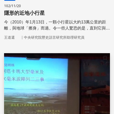
102/11/20
隱形的近地小行星
今（2010）年1月13日，一顆小行星以大約13萬公里的距
離，與地球「擦身」而過。令一些人驚恐的是，直到它與地
球邂逅的前3天，才被一具地面望遠鏡發現。
｜
王道還
中央研究院歷史語言研究所助理研究員
儲存