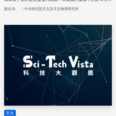
芽為現今遠大的科學移民計畫？
｜
顏吉鴻
中央研究院天文及天文物理研究所
儲存
天文