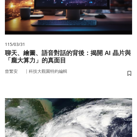
115/03/31
聊天、繪圖、語音對話的背後：揭開 AI 晶片與
「龐大算力」的真面目
｜
曾繁安
科技大觀園特約編輯
儲