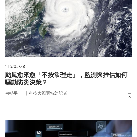
115/05/28
颱風愈來愈「不按常理走」，監測與推估如何
驅動防災決策？
｜
何楷平
科技大觀園特約記者
儲