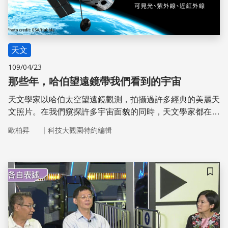
天文
109/04/23
那些年，哈伯望遠鏡帶我們看到的宇宙
天文學家以哈伯太空望遠鏡觀測，拍攝過許多經典的美麗天
文照片。在我們窺探許多宇宙面貌的同時，天文學家都在從
中對宇宙提問與得到解答。而且想使用哈伯太空望遠鏡可沒
｜
歐柏昇
科技大觀園特約編輯
那麼簡單！必須提出觀測計畫與其他科學家競爭，才能爭取
到使用望遠鏡觀測的時間。
儲存