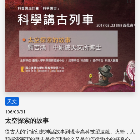
儲存
天文
106/03/31
太空探索的故事
從古人的宇宙幻想神話故事到現今高科技望遠鏡、火箭，人
類探索宇宙的歷史是從何開始？又是如何從渺小的好奇心萌