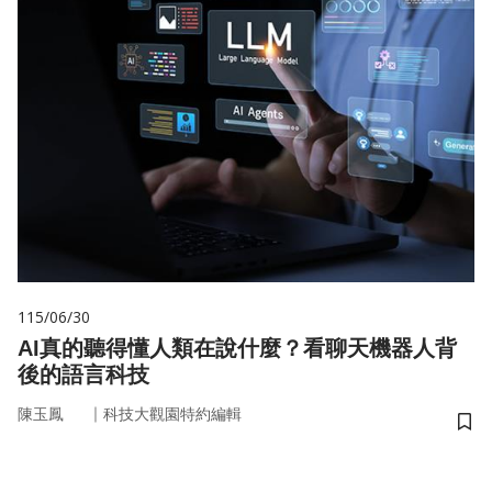
115/06/30
AI真的聽得懂人類在說什麼？看聊天機器人背
後的語言科技
｜
陳玉鳳
科技大觀園特約編輯
儲