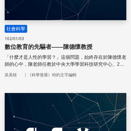
社會科學
102/01/03
數位教育的先驅者——陳德懷教授
「什麼才是人性的學習？」這個問題，始終存在於陳德懷老
師的心中，陳老師任教於中央大學學習科技研究中心。23
年來，他以台灣為基地，致力於帶動台灣和亞洲的數位學
｜
吳美枝
《科學發展》特約文字編輯
習，首創全球第1套「同步網路學習系統」、建立本世紀初
全球最大網路學習社群和第1個網路學習城市「亞卓市」、
推動「電子書包」和「一人一機」，陳老師不斷開創數位學
習的里程碑。這樣的他，不諱言自己曾在傳統學習環境中迷
儲存
失。