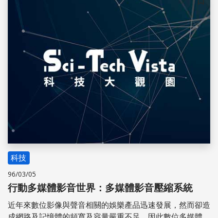
儲存
科技
96/03/05
行動多媒體影音世界：多媒體影音壓縮系統
近年來數位影像與聲音相關的娛樂產品迅速發展，然而卻造
成網路及記憶體的頻寬及容量嚴重不足，因此數位多媒體的