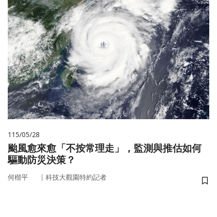
115/05/28
颱風愈來愈「不按常理走」，監測與推估如何
驅動防災決策？
｜
何楷平
科技大觀園特約記者
儲