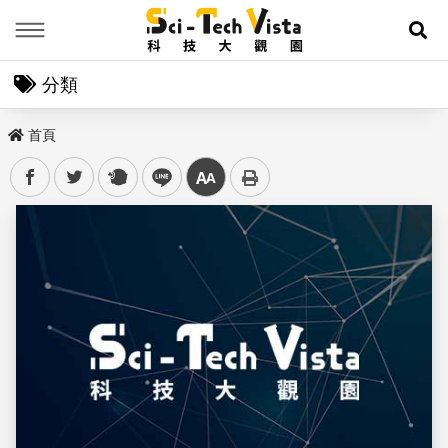
Menu
展
分類
首頁
facebook
twitter
plurk
line
中
儲存