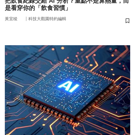
把飲食紀錄交給 AI 分析？重點不是算熱量，而
是看穿你的「飲食習慣」
｜
黃宜稜
科技大觀園特約編輯
儲