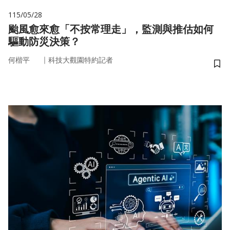
115/05/28
颱風愈來愈「不按常理走」，監測與推估如何
驅動防災決策？
｜
何楷平
科技大觀園特約記者
儲