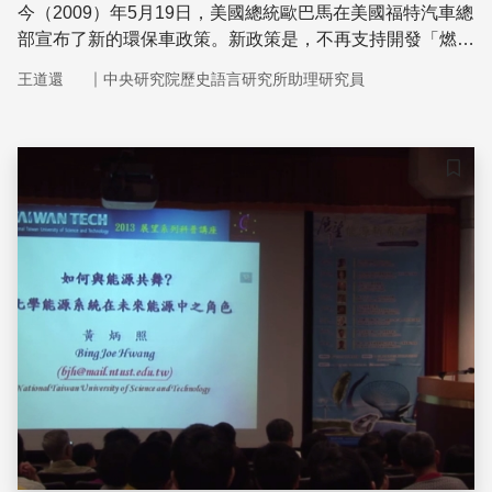
今（2009）年5月19日，美國總統歐巴馬在美國福特汽車總
部宣布了新的環保車政策。新政策是，不再支持開發「燃料
電池」電動車，而是提升汽車的燃油效率。
｜
王道還
中央研究院歷史語言研究所助理研究員
儲存