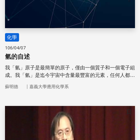
化學
106/04/07
氫的自述
我「氫」原子是最簡單的原子，僅由一個質子和一個電子組
成。我「氫」是迄今宇宙中含量最豐富的元素，任何人都知
道這世界上有氫的存在，但氫的真正重要性在哪裡，您知道
｜
蘇明德
嘉義大學應用化學系
嗎？
儲存