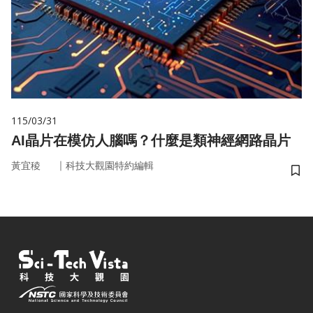
115/03/31
AI晶片在模仿人腦嗎？什麼是類神經網路晶片
｜
黃宜稜
科技大觀園特約編輯
儲