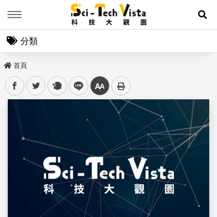
Menu
展
分類
首頁
facebook
twitter
plurk
line
中
儲存