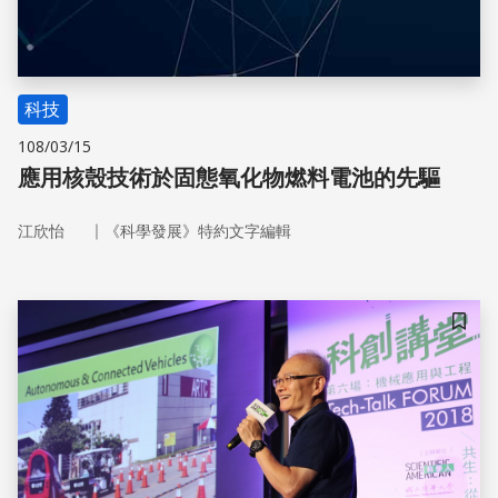
科技
108/03/15
應用核殼技術於固態氧化物燃料電池的先驅
｜
江欣怡
《科學發展》特約文字編輯
儲存