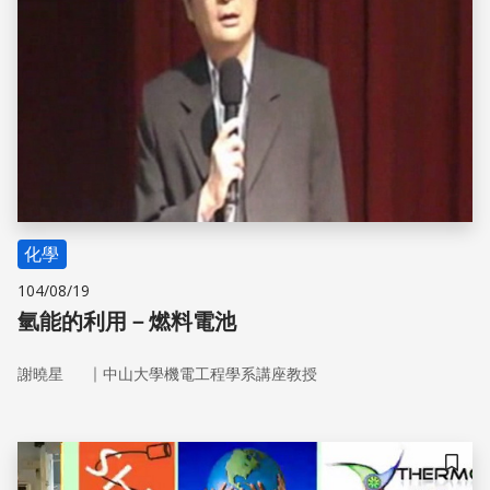
化學
104/08/19
氫能的利用－燃料電池
｜
謝曉星
中山大學機電工程學系講座教授
儲存