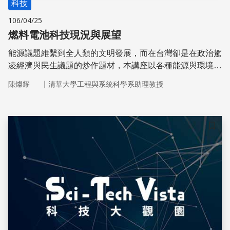
科技
106/04/25
燃料電池科技現況與展望
能源議題維繫到全人類的文明發展，而在台灣卻是在政治駕
凌經濟與民生議題的炒作題材，本講座以各種能源與環境汙
染的關聯發想，在考量能源配比最佳化的策略下，串聯能源
｜
陳燦耀
清華大學工程與系統科學系助理教授
效益、環境汙染、與燃料電池等新能源技術展望，提供完全
不同於傳統能源使用刻板印象的討論面向。
儲存