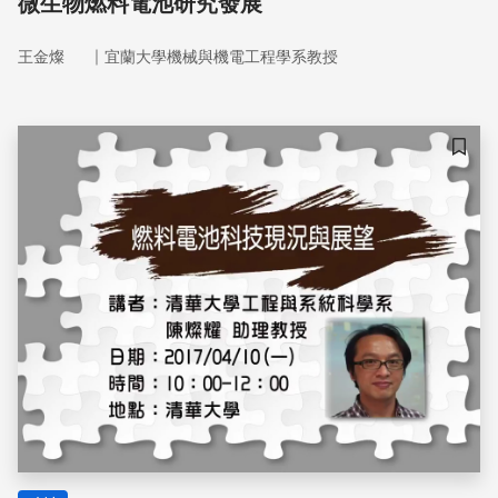
微生物燃料電池研究發展
｜
王金燦
宜蘭大學機械與機電工程學系教授
儲存