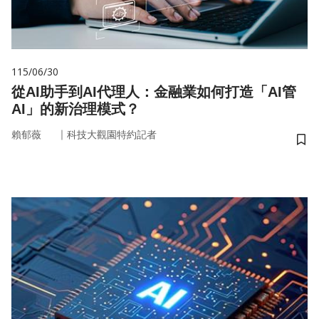
115/06/30
從AI助手到AI代理人：金融業如何打造「AI管
AI」的新治理模式？
｜
賴郁薇
科技大觀園特約記者
儲