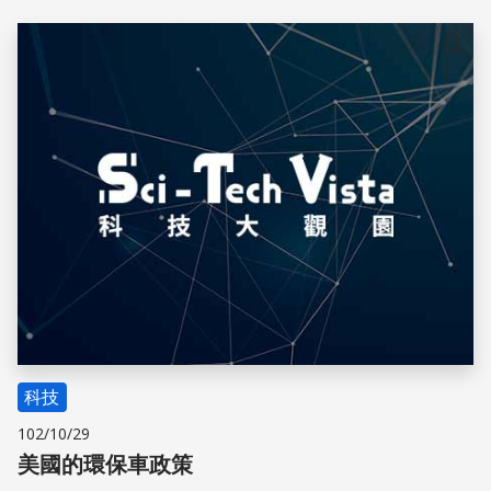
儲存
科技
102/10/29
美國的環保車政策