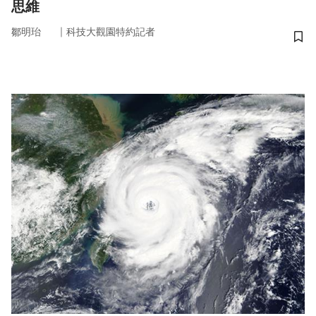
思維
｜
鄒明珆
科技大觀園特約記者
儲