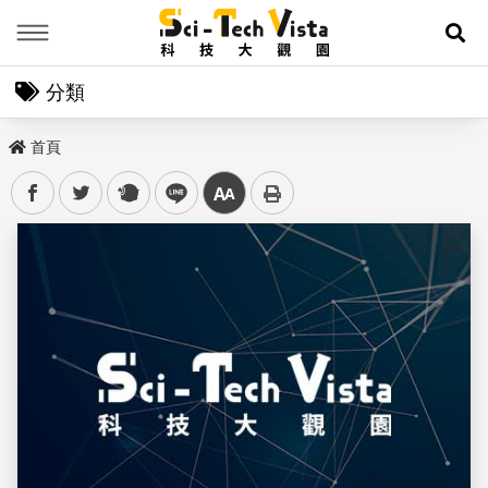
Menu
展
分類
首頁
facebook
twitter
plurk
line
中
儲存