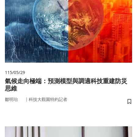
115/05/29
氣候走向極端：預測模型與調適科技重建防災
思維
｜
鄒明珆
科技大觀園特約記者
儲