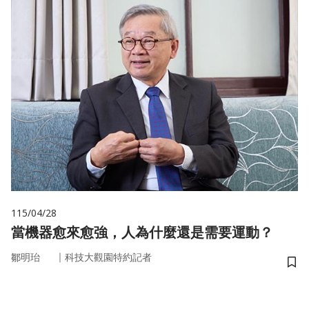
115/04/28
當機器愈來愈強，人為什麼還是需要運動？
｜
鄒明珆
科技大觀園特約記者
儲