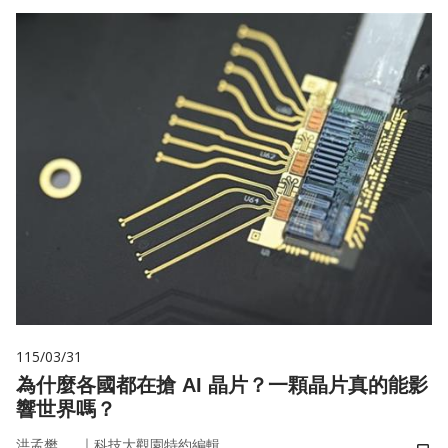
115/03/31
為什麼各國都在搶 AI 晶片？一顆晶片真的能影
響世界嗎？
｜
洪孟樊
科技大觀園特約編輯