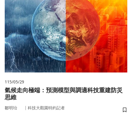
115/05/29
氣候走向極端：預測模型與調適科技重建防災
思維
｜
鄒明珆
科技大觀園特約記者
儲