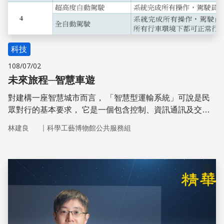
科技
108/07/02
未來旅程─智慧車遊
對建構一座智慧城市而言， 「智慧型運輸系統」可說是民
眾對行的基本要求， 它是一個包含控制、資訊通訊及交通
運輸的跨領域整合系統， 而智慧車輛是一個重要環節，嵌
｜
林建良
科學工藝博物館公共服務組
合其中影響這個複合系統的發展。
儲存