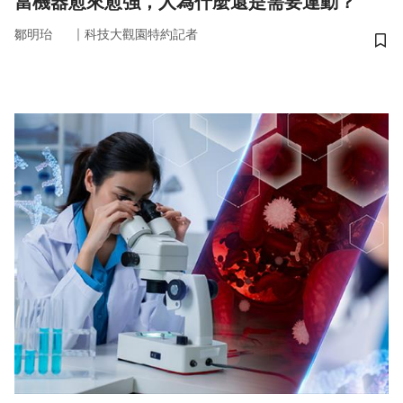
當機器愈來愈強，人為什麼還是需要運動？
｜
鄒明珆
科技大觀園特約記者
儲