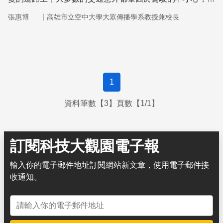
成或大或小的傷害。尤其，類如下班或旅遊結束後，經常拖
｜
張惠博
高雄市立空中大學大眾傳播學系教授兼校長
著疲累的身軀開車回家，對於駕駛者或其他用路人，都可能
造成莫大的危險。此時，若能有個幫手幫助駕駛者瞻前顧
後，將能大大降低危險性，因此，智慧車載科技孕育而生
1
資料筆數【3】頁數【1/1】
訂閱科技大觀園電子報
輸入你的電子郵件地址訂閱網站新文章，使用電子郵件接
收通知。
電子郵件地址