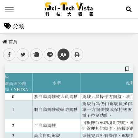
Menu
展
分類
首頁
facebook
twitter
plurk
line
中
儲存