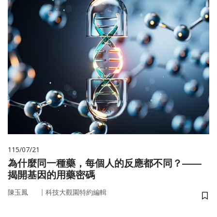
115/07/21
為什麼同一種藥，每個人的反應都不同？——
揭開基因的用藥密碼
｜
陳玉鳳
科技大觀園特約編輯
儲