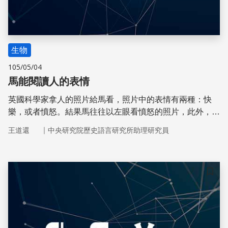
生物
105/05/04
馬能閱讀人的表情
英國科學家拿人的照片給馬看，照片中的表情有兩種：快
樂，或者憤怒。結果馬往往以左眼看憤怒的照片，此外，憤
怒的表情會使馬的心跳加速，而快樂不會。
｜
王道還
中央研究院歷史語言研究所助理研究員
儲存