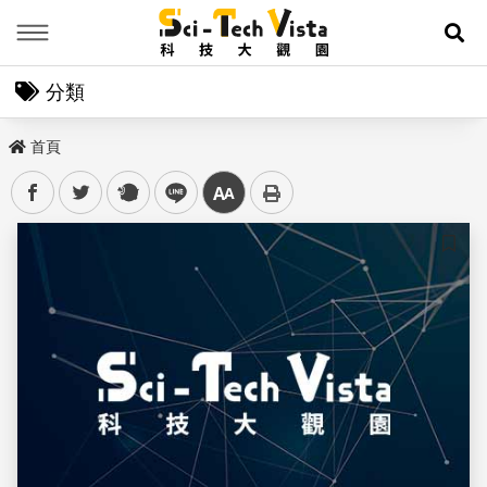
Menu
展
分類
首頁
facebook
twitter
plurk
line
中
儲存