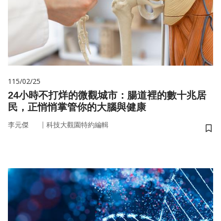
115/02/25
24小時不打烊的微觀城市：腸道裡的數十兆居
民，正悄悄掌管你的大腦與健康
｜
李元傑
科技大觀園特約編輯
儲