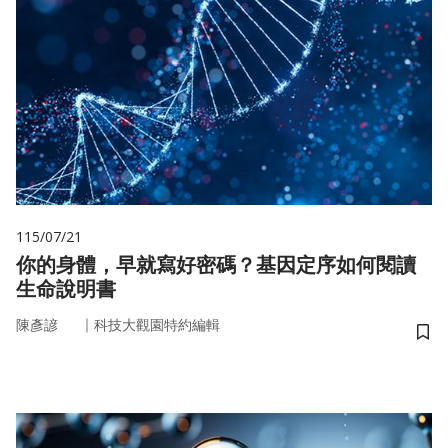
115/07/21
你的身體，早就寫好密碼？基因定序如何閱讀
生命說明書
｜
陳彥諺
科技大觀園特約編輯
儲