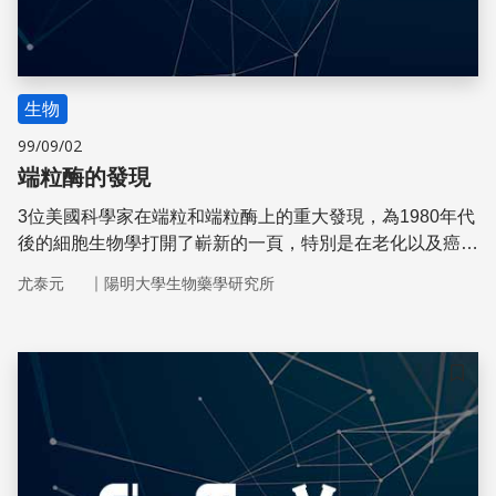
生物
99/09/02
端粒酶的發現
3位美國科學家在端粒和端粒酶上的重大發現，為1980年代
後的細胞生物學打開了嶄新的一頁，特別是在老化以及癌症
領域，因此為他們贏得了2009年的諾貝爾生理醫學獎。
｜
尤泰元
陽明大學生物藥學研究所
儲存