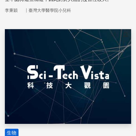
｜
李秉穎
臺灣大學醫學院小兒科
儲存
生物