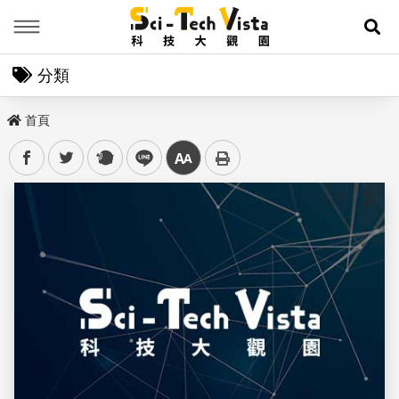
Menu
展
分類
首頁
facebook
twitter
plurk
line
中
儲存