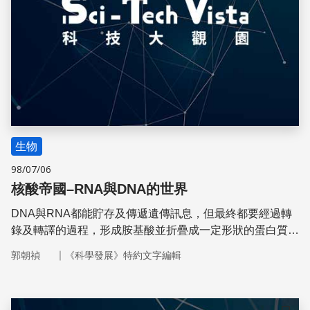
生物
98/07/06
核酸帝國–RNA與DNA的世界
DNA與RNA都能貯存及傳遞遺傳訊息，但最終都要經過轉
錄及轉譯的過程，形成胺基酸並折疊成一定形狀的蛋白質，
以維持生物細胞運作的效能。
｜
郭朝禎
《科學發展》特約文字編輯