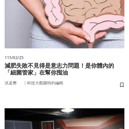
115/02/25
減肥失敗不見得是意志力問題！是你體內的
「細菌管家」在幫你囤油
｜
洪孟樊
科技大觀園特約編輯
儲