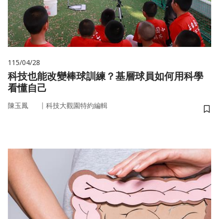
115/04/28
科技也能改變棒球訓練？基層球員如何用科學
看懂自己
｜
陳玉鳳
科技大觀園特約編輯
儲