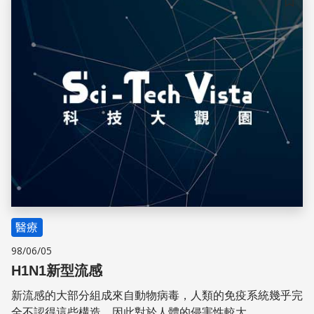
儲存
醫療
98/06/05
H1N1新型流感
新流感的大部分組成來自動物病毒，人類的免疫系統幾乎完
全不認得這些構造，因此對於人體的侵害性較大。