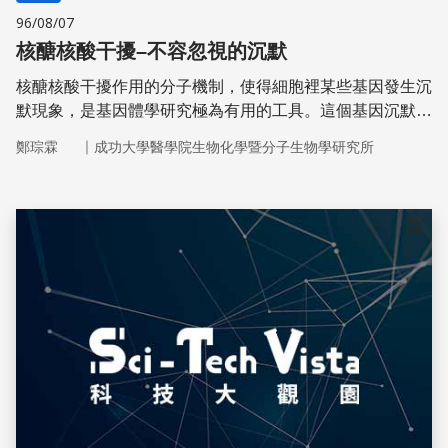
96/08/07
核醣核酸干擾–不容忽視的沉默
核醣核酸干擾作用的分子機制，使得細胞裡某些基因發生沉
默現象，是基因體學研究極為有用的工具。這個基因沉默作
用的發現受到2006年諾貝爾生理或醫學獎的肯定。
｜
鄭琮霖
成功大學醫學院生物化學暨分子生物學研究所
儲存