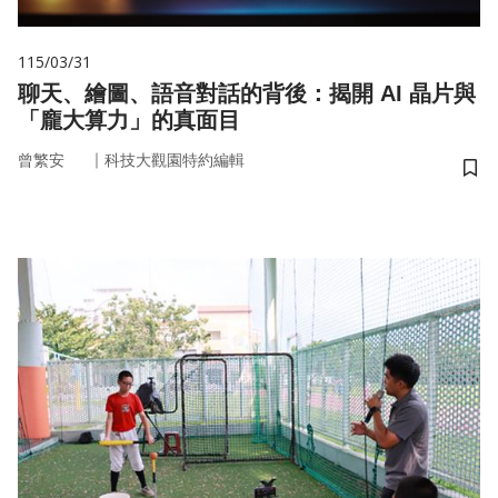
115/03/31
聊天、繪圖、語音對話的背後：揭開 AI 晶片與
「龐大算力」的真面目
｜
曾繁安
科技大觀園特約編輯
儲