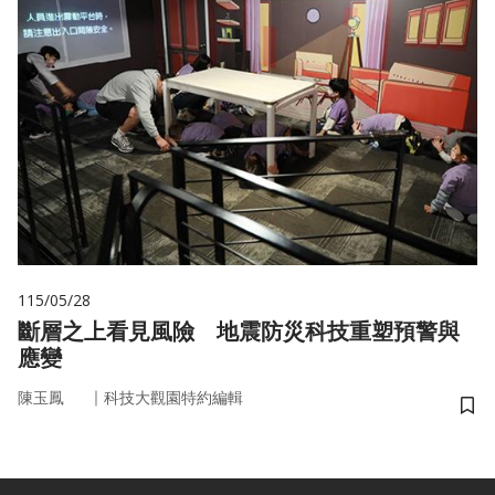
115/05/28
斷層之上看見風險 地震防災科技重塑預警與
應變
｜
陳玉鳳
科技大觀園特約編輯
儲